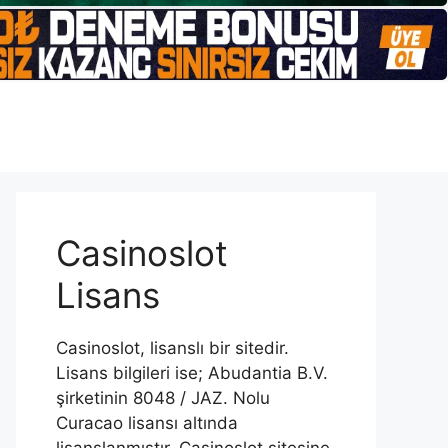
Casinoslot
Lisans
Casinoslot, lisanslı bir sitedir.
Lisans bilgileri ise; Abudantia B.V.
şirketinin 8048 / JAZ. Nolu
Curacao lisansı altında