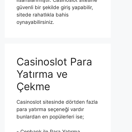
lisanslanmıştır. Casinoslot sitesine
güvenli bir şekilde giriş yapabilir,
sitede rahatlıkla bahis
oynayabilirsiniz.
Casinoslot Para
Yatırma ve
Çekme
Casinoslot sitesinde dörtden fazla
para yatırma seçeneği vardır
bunlardan en popülerleri ise;
- Cepbank ile Para Yatırma