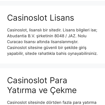
Casinoslot Lisans
Casinoslot, lisanslı bir sitedir. Lisans bilgileri ise;
Abudantia B.V. şirketinin 8048 / JAZ. Nolu
Curacao lisansı altında lisanslanmıştır.
Casinoslot sitesine güvenli bir şekilde giriş
yapabilir, sitede rahatlıkla bahis oynayabilirsiniz.
Casinoslot Para
Yatırma ve Çekme
Casinoslot sitesinde dörtden fazla para yatırma