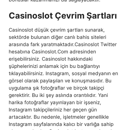
Casinoslot Çevrim Şartları
Casinoslot düşük çevrim şartları sunarak,
sektörde bulunan diğer canlı bahis siteleri
arasında fark yaratmaktadır.Casinoslot Twitter
hesabına Casinoslot.Com adresinden
erişebilirsiniz. Casinoslot hakkındaki
şüphelerinizi anlamak için bu bağlantıyı
tıklayabilirsiniz. Instagram, sosyal medyanın en
görsel olarak paylaşılan ve konuşmasıdır. Bu
uygulama şık fotoğraflar ve birçok takipçi
gerektirir. Bu iki şey aslında orantılıdır. Yani
harika fotoğraflar yayınlayan bir işseniz,
Instagram takipçileriniz her geçen gün
artacaktır. Bu nedenle, işletmeler genellikle
Instagram sayfalarında kalıcı bir varlığa sahip