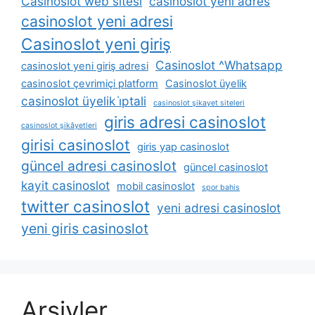
Casinoslot web sitesi
casinoslot yeni adres
casinoslot yeni adresi
Casinoslot yeni giriş
Casinoslot ^Whatsapp
casinoslot yeni giriş adresi
casinoslot çevrimiçi platform
Casinoslot üyelik
casinoslot üyelik i̇ptali
casinoslot şikayet siteleri
giris adresi casinoslot
casinoslot şikâyetleri
girisi casinoslot
giris yap casinoslot
güncel adresi casinoslot
güncel casinoslot
kayit casinoslot
mobil casinoslot
spor bahis
twitter casinoslot
yeni adresi casinoslot
yeni giris casinoslot
Arşivler