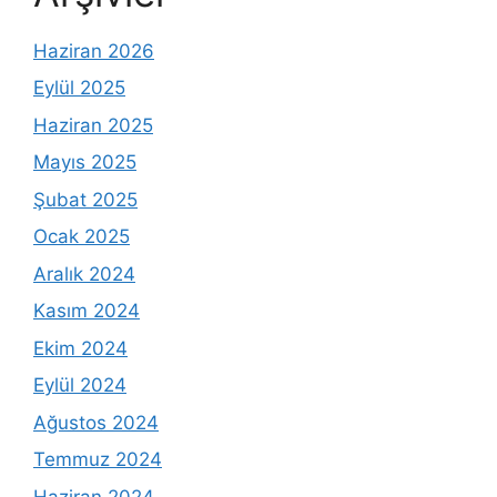
Haziran 2026
Eylül 2025
Haziran 2025
Mayıs 2025
Şubat 2025
Ocak 2025
Aralık 2024
Kasım 2024
Ekim 2024
Eylül 2024
Ağustos 2024
Temmuz 2024
Haziran 2024