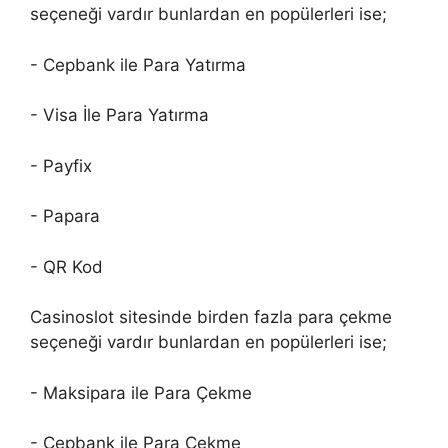
seçeneği vardır bunlardan en popülerleri ise;
- Cepbank ile Para Yatırma
- Visa İle Para Yatırma
- Payfix
- Papara
- QR Kod
Casinoslot sitesinde birden fazla para çekme
seçeneği vardır bunlardan en popülerleri ise;
- Maksipara ile Para Çekme
- Cepbank ile Para Çekme