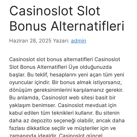
Casinoslot Slot
Bonus Alternatifleri
Haziran 28, 2025
Yazarı:
admin
Casinoslot slot bonus alternatifleri Casinoslot
Slot Bonus Alternatifleri Üye olduğunuzda
başlar. Bu teklif, hesaplarını yeni açan tüm yeni
oyuncular içindir. Bir bonus almak istiyorsanız,
dönüşüm gereksinimlerini karşılamanız gerekir.
Bu anlamda, Casinoslot web sitesi basit bir
yaklaşım benimser. Casinoslot mevduat için
kabul edilen tüm teknikleri kullanır. Bu sitenin
daha az depozito seçeneği olabilir, ancak daha
fazlası dikkatlice seçilir ve müşteriler için ve
zamanında idealdir. Casinoslot güncel