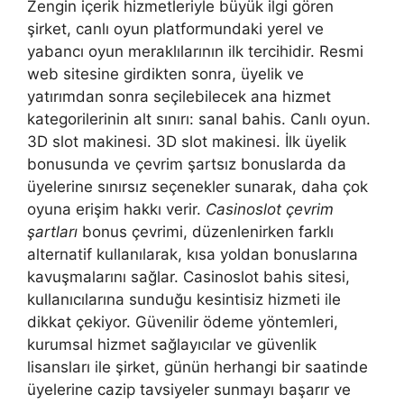
Zengin içerik hizmetleriyle büyük ilgi gören
şirket, canlı oyun platformundaki yerel ve
yabancı oyun meraklılarının ilk tercihidir. Resmi
web sitesine girdikten sonra, üyelik ve
yatırımdan sonra seçilebilecek ana hizmet
kategorilerinin alt sınırı: sanal bahis. Canlı oyun.
3D slot makinesi. 3D slot makinesi. İlk üyelik
bonusunda ve çevrim şartsız bonuslarda da
üyelerine sınırsız seçenekler sunarak, daha çok
oyuna erişim hakkı verir.
Casinoslot çevrim
şartları
bonus çevrimi, düzenlenirken farklı
alternatif kullanılarak, kısa yoldan bonuslarına
kavuşmalarını sağlar. Casinoslot bahis sitesi,
kullanıcılarına sunduğu kesintisiz hizmeti ile
dikkat çekiyor. Güvenilir ödeme yöntemleri,
kurumsal hizmet sağlayıcılar ve güvenlik
lisansları ile şirket, günün herhangi bir saatinde
üyelerine cazip tavsiyeler sunmayı başarır ve