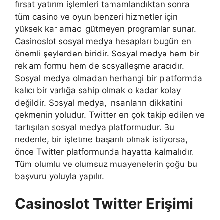
fırsat yatırım işlemleri tamamlandıktan sonra
tüm casino ve oyun benzeri hizmetler için
yüksek kar amacı gütmeyen programlar sunar.
Casinoslot sosyal medya hesapları bugün en
önemli şeylerden biridir. Sosyal medya hem bir
reklam formu hem de sosyalleşme aracıdır.
Sosyal medya olmadan herhangi bir platformda
kalıcı bir varlığa sahip olmak o kadar kolay
değildir. Sosyal medya, insanların dikkatini
çekmenin yoludur. Twitter en çok takip edilen ve
tartışılan sosyal medya platformudur. Bu
nedenle, bir işletme başarılı olmak istiyorsa,
önce Twitter platformunda hayatta kalmalıdır.
Tüm olumlu ve olumsuz muayenelerin çoğu bu
başvuru yoluyla yapılır.
Casinoslot Twitter Erişimi