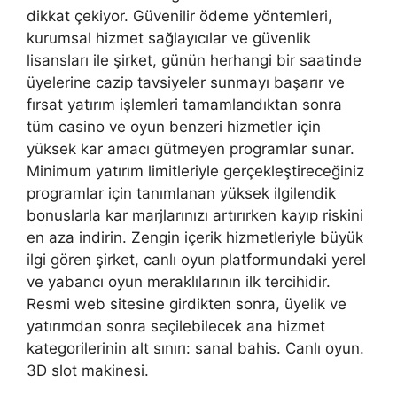
dikkat çekiyor. Güvenilir ödeme yöntemleri,
kurumsal hizmet sağlayıcılar ve güvenlik
lisansları ile şirket, günün herhangi bir saatinde
üyelerine cazip tavsiyeler sunmayı başarır ve
fırsat yatırım işlemleri tamamlandıktan sonra
tüm casino ve oyun benzeri hizmetler için
yüksek kar amacı gütmeyen programlar sunar.
Minimum yatırım limitleriyle gerçekleştireceğiniz
programlar için tanımlanan yüksek ilgilendik
bonuslarla kar marjlarınızı artırırken kayıp riskini
en aza indirin. Zengin içerik hizmetleriyle büyük
ilgi gören şirket, canlı oyun platformundaki yerel
ve yabancı oyun meraklılarının ilk tercihidir.
Resmi web sitesine girdikten sonra, üyelik ve
yatırımdan sonra seçilebilecek ana hizmet
kategorilerinin alt sınırı: sanal bahis. Canlı oyun.
3D slot makinesi.