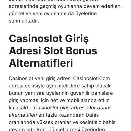
adreslerinde geçmiş oyunlarına devam ederken,
güncel ve yeni oyunlarını da üyelerine
sunmaktadır.
Casinoslot Giriş
Adresi Slot Bonus
Alternatifleri
Casinoslot yeni giriş adresi Casinoslot.Com
adresi eskisiyle aynı niteliklere sahip olacak
bunun yanı sıra üyelerinin güvenilir bahislere
giriş yapması için net ve mobil alanda etkin
kalacaktır.
Casinoslot giriş adresi slot bonus
alternatifleri
en fazla kazandıran bahis
oranlarında yüksek oranlar ve kesintisiz bahis
devam ederken, güncel adresi üzerinden