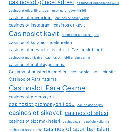
casinoslot güncel adresi
casinoslot güncellenen oyun
casinoslot güvenilir altyapı
casinoslot güvenilirliği
casinoslot güvenlir mi
casinoslot hesap kayıt
casinoslot instagram
casinoslot kayit
Casinoslot kayıt
casinoslot kimlik bilgileri
casinoslot kullanıcı i̇ncelemeleri
casinoslot mevcut giriş adresi
Casinoslot mobil
casinoslot mobil bahis
casinoslot mobil erişim var mı
casinoslot mobil uygulaması
Casinoslot müşteri hizmetleri
casinoslot nasil bir site
Casinoslot Para Yatırma
Casinoslot Para Çekme
casinoslot promosyon
casinoslot promosyon kodu
casinoslot seçim
casinoslot sikayet
casinoslot sitesi
casinoslot slot makineleri
casinoslot sms ne i̇çin kullanılır
casinoslot spor bahisleri
casinoslot spor bahis