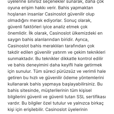
üyelerine sınırsız seçenekler sunarak, daha çok
oyuna erişim hakkı verir. Bahis yapmaktan
hoşlanan insanlar Casinoslot güvenilir olup
olmadığını merak ediyorlar. Sonuç olarak,
güvenli faktörleri iyice analiz etmek çok
önemlidir. İlk olarak, Casinoslot ülkemizdeki en
saygın bahis alanlarından biridir. Ayrıca,
Casinoslot bahis meraklıları tarafından çok
takdir edilen güvenilir yatırım ve çekim teknikleri
sunmaktadır. Bu teknikler dikkatle kontrol edilir
ve bahis deneyimini daha keyifli hale getirmek
için sunulur. Tüm süreci pürüzsüz ve verimli hale
getiren bu hızlı ve güvenilir ödeme yöntemlerini
kullanarak bahis yapmaya başlayabilirsiniz. Bu
bahis sitesinde, müşterilerinin tüm kişisel
bilgilerini güvenli ve güvenli tutan SSL sertifikası
vardır. Bu bilgiler özel tutulur ve yalnızca birkaç
kişi için erişilebilir. Casinoslot üyelerinin