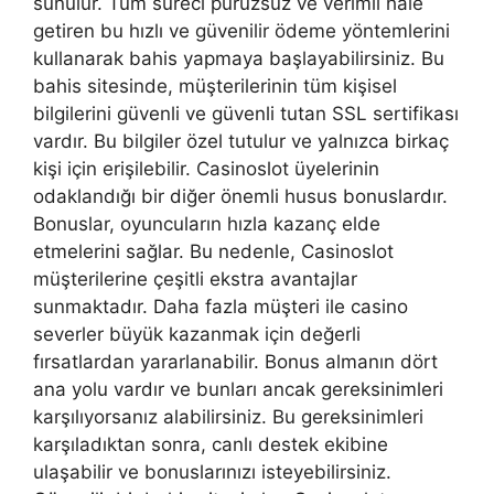
sunulur. Tüm süreci pürüzsüz ve verimli hale
getiren bu hızlı ve güvenilir ödeme yöntemlerini
kullanarak bahis yapmaya başlayabilirsiniz. Bu
bahis sitesinde, müşterilerinin tüm kişisel
bilgilerini güvenli ve güvenli tutan SSL sertifikası
vardır. Bu bilgiler özel tutulur ve yalnızca birkaç
kişi için erişilebilir. Casinoslot üyelerinin
odaklandığı bir diğer önemli husus bonuslardır.
Bonuslar, oyuncuların hızla kazanç elde
etmelerini sağlar. Bu nedenle, Casinoslot
müşterilerine çeşitli ekstra avantajlar
sunmaktadır. Daha fazla müşteri ile casino
severler büyük kazanmak için değerli
fırsatlardan yararlanabilir. Bonus almanın dört
ana yolu vardır ve bunları ancak gereksinimleri
karşılıyorsanız alabilirsiniz. Bu gereksinimleri
karşıladıktan sonra, canlı destek ekibine
ulaşabilir ve bonuslarınızı isteyebilirsiniz.