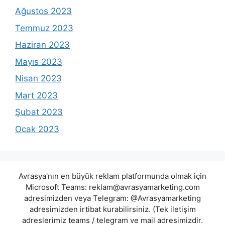
Ağustos 2023
Temmuz 2023
Haziran 2023
Mayıs 2023
Nisan 2023
Mart 2023
Şubat 2023
Ocak 2023
Avrasya'nın en büyük reklam platformunda olmak için
Microsoft Teams:
reklam@avrasyamarketing.com
adresimizden veya Telegram: @Avrasyamarketing
adresimizden irtibat kurabilirsiniz. (Tek iletişim
adreslerimiz teams / telegram ve mail adresimizdir.