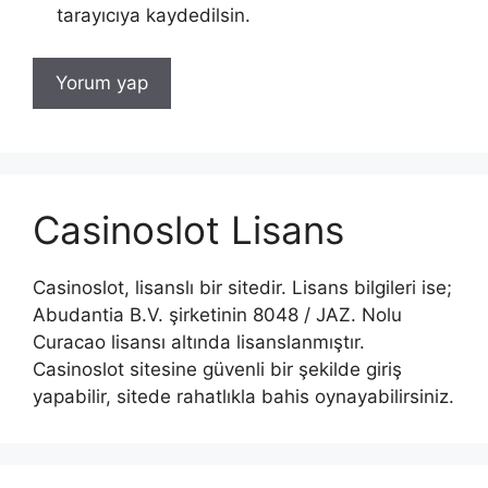
tarayıcıya kaydedilsin.
Casinoslot Lisans
Casinoslot, lisanslı bir sitedir. Lisans bilgileri ise;
Abudantia B.V. şirketinin 8048 / JAZ. Nolu
Curacao lisansı altında lisanslanmıştır.
Casinoslot sitesine güvenli bir şekilde giriş
yapabilir, sitede rahatlıkla bahis oynayabilirsiniz.