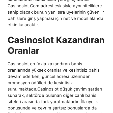
Casinoslot.Com adresi eskisiyle aynı niteliklere
sahip olacak bunun yanı sıra üyelerinin güvenilir
bahislere giriş yapması için net ve mobil alanda
etkin kalacaktır.
Casinoslot Kazandıran
Oranlar
Casinoslot en fazla kazandıran bahis
oranlarında yüksek oranlar ve kesintisiz bahis
devam ederken, güncel adresi üzerinden
promosyon ödülleri de kesintisiz
sunulmaktadır.Casinoslot düşük çevrim şartları
sunarak, sektörde bulunan diğer canlı bahis
siteleri arasında fark yaratmaktadır. İlk üyelik
bonusunda ve çevrim şartsız bonuslarda da