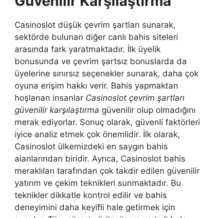
Güvenilir Karşılaştırma
Casinoslot düşük çevrim şartları sunarak,
sektörde bulunan diğer canlı bahis siteleri
arasında fark yaratmaktadır. İlk üyelik
bonusunda ve çevrim şartsız bonuslarda da
üyelerine sınırsız seçenekler sunarak, daha çok
oyuna erişim hakkı verir. Bahis yapmaktan
hoşlanan insanlar
Casinoslot çevrim şartları
güvenilir karşılaştırma
güvenilir olup olmadığını
merak ediyorlar. Sonuç olarak, güvenli faktörleri
iyice analiz etmek çok önemlidir. İlk olarak,
Casinoslot ülkemizdeki en saygın bahis
alanlarından biridir. Ayrıca, Casinoslot bahis
meraklıları tarafından çok takdir edilen güvenilir
yatırım ve çekim teknikleri sunmaktadır. Bu
teknikler dikkatle kontrol edilir ve bahis
deneyimini daha keyifli hale getirmek için