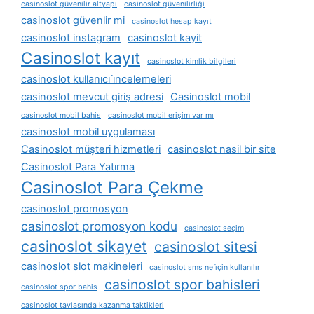
casinoslot güvenilir altyapı
casinoslot güvenilirliği
casinoslot güvenlir mi
casinoslot hesap kayıt
casinoslot instagram
casinoslot kayit
Casinoslot kayıt
casinoslot kimlik bilgileri
casinoslot kullanıcı i̇ncelemeleri
casinoslot mevcut giriş adresi
Casinoslot mobil
casinoslot mobil bahis
casinoslot mobil erişim var mı
casinoslot mobil uygulaması
Casinoslot müşteri hizmetleri
casinoslot nasil bir site
Casinoslot Para Yatırma
Casinoslot Para Çekme
casinoslot promosyon
casinoslot promosyon kodu
casinoslot seçim
casinoslot sikayet
casinoslot sitesi
casinoslot slot makineleri
casinoslot sms ne i̇çin kullanılır
casinoslot spor bahisleri
casinoslot spor bahis
casinoslot tavlasında kazanma taktikleri