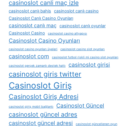
casinoslot canli maç izle
casinoslot canlı bahis
casinoslot canlı casino
Casinoslot Canlı Casino Oyunları
casinoslot canlı maç
casinoslot canlı oyunlar
Casinoslot Casino
casinoslot casino altyapısı
Casinoslot Casino Oyunları
casinoslot casino oyunları üyeleri
casinoslot casino slot oyunları
casinoslot com
casinoslot futbol riskli mi casino slot oyunları
casinoslot girisi
casinoslot gerçek zamanlı destek hattı
casinoslot giris twitter
Casinoslot Giriş
Casinoslot Giriş Adresi
Casinoslot Güncel
casinoslot giriş mobil bağlantı
casinoslot güncel adres
casinoslot güncel adresi
casinoslot güncellenen oyun