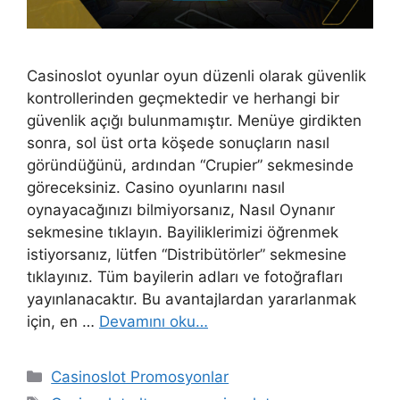
Casinoslot oyunlar oyun düzenli olarak güvenlik
kontrollerinden geçmektedir ve herhangi bir
güvenlik açığı bulunmamıştır. Menüye girdikten
sonra, sol üst orta köşede sonuçların nasıl
göründüğünü, ardından “Crupier” sekmesinde
göreceksiniz. Casino oyunlarını nasıl
oynayacağınızı bilmiyorsanız, Nasıl Oynanır
sekmesine tıklayın. Bayiliklerimizi öğrenmek
istiyorsanız, lütfen “Distribütörler” sekmesine
tıklayınız. Tüm bayilerin adları ve fotoğrafları
yayınlanacaktır. Bu avantajlardan yararlanmak
için, en …
Devamını oku…
Kategoriler
Casinoslot Promosyonlar
Etiketler