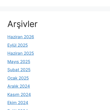
Arşivler
Haziran 2026
Eylül 2025
Haziran 2025
Mayıs 2025
Şubat 2025
Ocak 2025
Aralık 2024
Kasım 2024
Ekim 2024