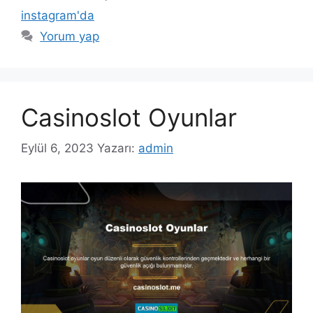
instagram'da
Yorum yap
Casinoslot Oyunlar
Eylül 6, 2023
Yazarı:
admin