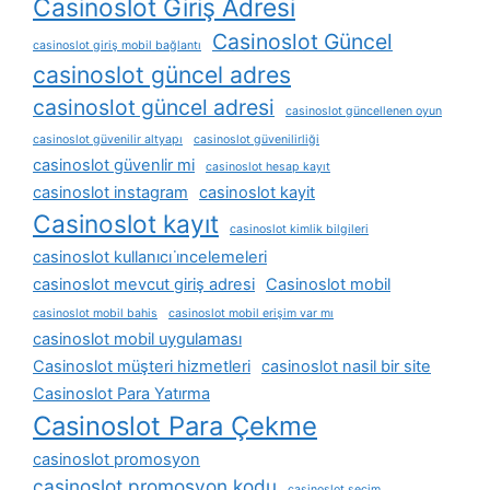
Casinoslot Giriş Adresi
Casinoslot Güncel
casinoslot giriş mobil bağlantı
casinoslot güncel adres
casinoslot güncel adresi
casinoslot güncellenen oyun
casinoslot güvenilir altyapı
casinoslot güvenilirliği
casinoslot güvenlir mi
casinoslot hesap kayıt
casinoslot instagram
casinoslot kayit
Casinoslot kayıt
casinoslot kimlik bilgileri
casinoslot kullanıcı i̇ncelemeleri
casinoslot mevcut giriş adresi
Casinoslot mobil
casinoslot mobil bahis
casinoslot mobil erişim var mı
casinoslot mobil uygulaması
Casinoslot müşteri hizmetleri
casinoslot nasil bir site
Casinoslot Para Yatırma
Casinoslot Para Çekme
casinoslot promosyon
casinoslot promosyon kodu
casinoslot seçim