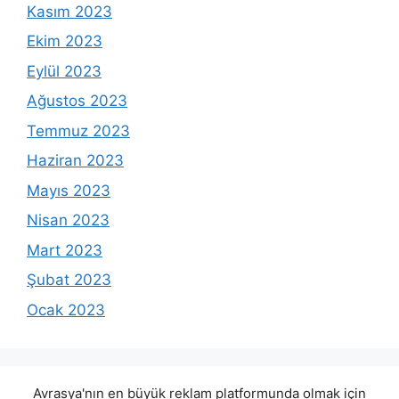
Kasım 2023
Ekim 2023
Eylül 2023
Ağustos 2023
Temmuz 2023
Haziran 2023
Mayıs 2023
Nisan 2023
Mart 2023
Şubat 2023
Ocak 2023
Avrasya'nın en büyük reklam platformunda olmak için