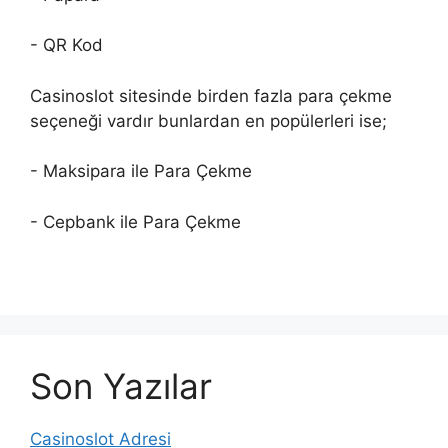
- QR Kod
Casinoslot sitesinde birden fazla para çekme
seçeneği vardır bunlardan en popülerleri ise;
- Maksipara ile Para Çekme
- Cepbank ile Para Çekme
Son Yazılar
Casinoslot Adresi