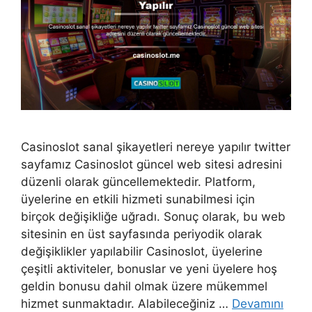
Casinoslot sanal şikayetleri nereye yapılır twitter
sayfamız Casinoslot güncel web sitesi adresini
düzenli olarak güncellemektedir. Platform,
üyelerine en etkili hizmeti sunabilmesi için
birçok değişikliğe uğradı. Sonuç olarak, bu web
sitesinin en üst sayfasında periyodik olarak
değişiklikler yapılabilir Casinoslot, üyelerine
çeşitli aktiviteler, bonuslar ve yeni üyelere hoş
geldin bonusu dahil olmak üzere mükemmel
hizmet sunmaktadır. Alabileceğiniz …
Devamını