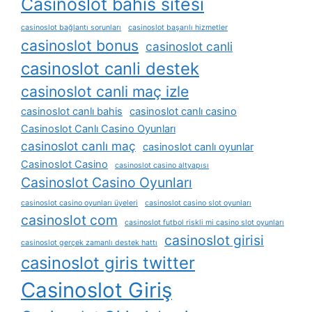
Casinoslot bahis sitesi
casinoslot bağlantı sorunları
casinoslot başarılı hizmetler
casinoslot bonus
casinoslot canli
casinoslot canli destek
casinoslot canli maç izle
casinoslot canlı bahis
casinoslot canlı casino
Casinoslot Canlı Casino Oyunları
casinoslot canlı maç
casinoslot canlı oyunlar
Casinoslot Casino
casinoslot casino altyapısı
Casinoslot Casino Oyunları
casinoslot casino oyunları üyeleri
casinoslot casino slot oyunları
casinoslot com
casinoslot futbol riskli mi casino slot oyunları
casinoslot girisi
casinoslot gerçek zamanlı destek hattı
casinoslot giris twitter
Casinoslot Giriş