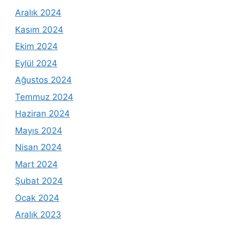
Aralık 2024
Kasım 2024
Ekim 2024
Eylül 2024
Ağustos 2024
Temmuz 2024
Haziran 2024
Mayıs 2024
Nisan 2024
Mart 2024
Şubat 2024
Ocak 2024
Aralık 2023