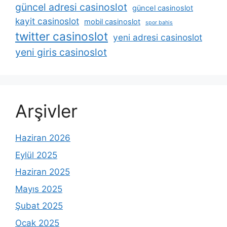
güncel adresi casinoslot
güncel casinoslot
kayit casinoslot
mobil casinoslot
spor bahis
twitter casinoslot
yeni adresi casinoslot
yeni giris casinoslot
Arşivler
Haziran 2026
Eylül 2025
Haziran 2025
Mayıs 2025
Şubat 2025
Ocak 2025