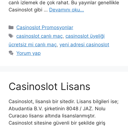
canlı izlemek de çok rahat. Bu yayınlar genellikle
Casinoslot gibi …
Devamını oku…
Kategoriler
Casinoslot Promosyonlar
Etiketler
casinoslot canlı maç
,
casinoslot üyeliği
ücretsiz mi canlı maç
,
yeni adresi casinoslot
Yorum yap
Casinoslot Lisans
Casinoslot, lisanslı bir sitedir. Lisans bilgileri ise;
Abudantia B.V. şirketinin 8048 / JAZ. Nolu
Curacao lisansı altında lisanslanmıştır.
Casinoslot sitesine güvenli bir şekilde giriş