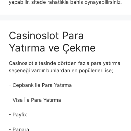
yapabilir, sitede rahatlıkla bahis oynayabilirsiniz.
Casinoslot Para
Yatırma ve Çekme
Casinoslot sitesinde dörtden fazla para yatırma
seçeneği vardır bunlardan en popülerleri ise;
- Cepbank ile Para Yatırma
- Visa İle Para Yatırma
- Payfix
- Papara