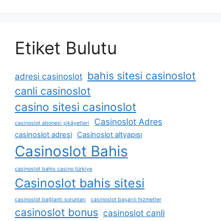
Etiket Bulutu
bahis sitesi casinoslot
adresi casinoslot
canli casinoslot
casino sitesi casinoslot
Casinoslot Adres
casinoslot abonesi şikâyetleri
casinoslot adresi
Casinoslot altyapısı
Casinoslot Bahis
casinoslot bahis casino türkiye
Casinoslot bahis sitesi
casinoslot bağlantı sorunları
casinoslot başarılı hizmetler
casinoslot bonus
casinoslot canli