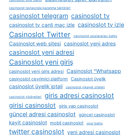
casinoslot spor bahis
casinoslot tavlasında kazanma taktikleri
casinoslot telegram
casinoslot tv
casinoslot tv izle
casinoslot tv canli maç izle
Casinoslot Twitter
casinoslot uluslararası bahis
Casinoslot web sitesi
casinoslot yeni adres
casinoslot yeni adresi
Casinoslot yeni giriş
Casinoslot ^Whatsapp
casinoslot yeni giriş adresi
casinoslot çevrimiçi platform
Casinoslot üyelik
casinoslot üyelik i̇ptali
casinoslot şikayet siteleri
giris adresi casinoslot
casinoslot şikâyetleri
girisi casinoslot
giris yap casinoslot
güncel adresi casinoslot
güncel casinoslot
kayit casinoslot
mobil casinoslot
spor bahis
twitter casinoslot
yeni adresi casinoslot