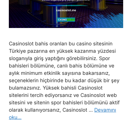
Casinoslot bahis oranları bu casino sitesinin
Türkiye pazarına en yüksek kazanma yüzdesi
sloganıyla giriş yaptığını görebilirsiniz. Spor
bahisleri bölümüne, canlı bahis bölümüne ve
aylık minimum etkinlik sayısına bakarsanız,
seçeneklerin hiçbirinde bu kadar düşük bir şey
bulamazsınız. Yüksek bahisli Casinoslot
sitelerini tercih ediyorsanız ve Casinoslot web
sitesini ve sitenin spor bahisleri bölümünü aktif
olarak kullanıyorsanız, Casinoslot …
Devamını
oku…