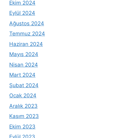
Ekim 2024
Eylül 2024
Ağustos 2024
Temmuz 2024
Haziran 2024
Mayıs 2024
Nisan 2024
Mart 2024
Şubat 2024
Ocak 2024
Aralık 2023
Kasım 2023
Ekim 2023
Eylül 2023