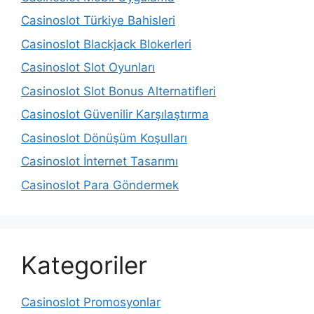
Casinoslot Türkiye Bahisleri
Casinoslot Blackjack Blokerleri
Casinoslot Slot Oyunları
Casinoslot Slot Bonus Alternatifleri
Casinoslot Güvenilir Karşılaştırma
Casinoslot Dönüşüm Koşulları
Casinoslot İnternet Tasarımı
Casinoslot Para Göndermek
Kategoriler
Casinoslot Promosyonlar