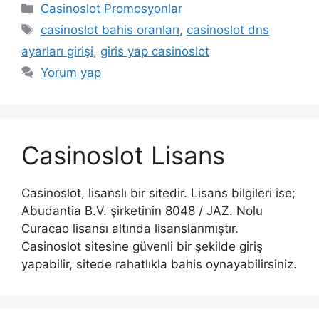
Kategoriler
Casinoslot Promosyonlar
Etiketler
casinoslot bahis oranları
,
casinoslot dns
ayarları girişi
,
giris yap casinoslot
Yorum yap
Casinoslot Lisans
Casinoslot, lisanslı bir sitedir. Lisans bilgileri ise;
Abudantia B.V. şirketinin 8048 / JAZ. Nolu
Curacao lisansı altında lisanslanmıştır.
Casinoslot sitesine güvenli bir şekilde giriş
yapabilir, sitede rahatlıkla bahis oynayabilirsiniz.