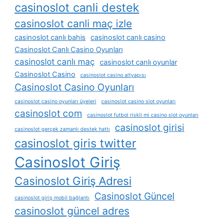
casinoslot canli destek
casinoslot canli maç izle
casinoslot canlı bahis
casinoslot canlı casino
Casinoslot Canlı Casino Oyunları
casinoslot canlı maç
casinoslot canlı oyunlar
Casinoslot Casino
casinoslot casino altyapısı
Casinoslot Casino Oyunları
casinoslot casino oyunları üyeleri
casinoslot casino slot oyunları
casinoslot com
casinoslot futbol riskli mi casino slot oyunları
casinoslot girisi
casinoslot gerçek zamanlı destek hattı
casinoslot giris twitter
Casinoslot Giriş
Casinoslot Giriş Adresi
Casinoslot Güncel
casinoslot giriş mobil bağlantı
casinoslot güncel adres