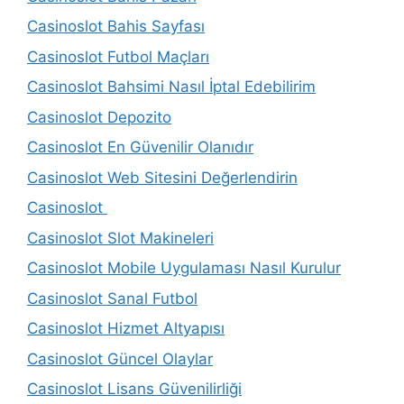
Casinoslot Bahis Sayfası
Casinoslot Futbol Maçları
Casinoslot Bahsimi Nasıl İptal Edebilirim
Casinoslot Depozito
Casinoslot En Güvenilir Olanıdır
Casinoslot Web Sitesini Değerlendirin
Casinoslot
Casinoslot Slot Makineleri
Casinoslot Mobile Uygulaması Nasıl Kurulur
Casinoslot Sanal Futbol
Casinoslot Hizmet Altyapısı
Casinoslot Güncel Olaylar
Casinoslot Lisans Güvenilirliği