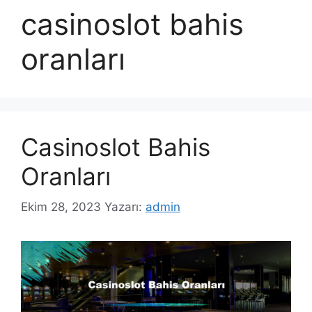
casinoslot bahis
oranları
Casinoslot Bahis
Oranları
Ekim 28, 2023
Yazarı:
admin