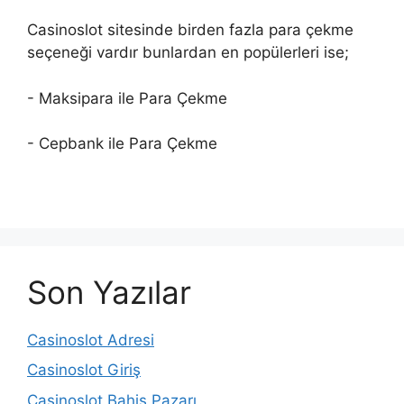
Casinoslot sitesinde birden fazla para çekme
seçeneği vardır bunlardan en popülerleri ise;
- Maksipara ile Para Çekme
- Cepbank ile Para Çekme
Son Yazılar
Casinoslot Adresi
Casinoslot Giriş
Casinoslot Bahis Pazarı