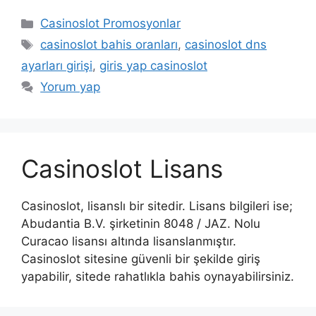
Kategoriler
Casinoslot Promosyonlar
Etiketler
casinoslot bahis oranları
,
casinoslot dns
ayarları girişi
,
giris yap casinoslot
Yorum yap
Casinoslot Lisans
Casinoslot, lisanslı bir sitedir. Lisans bilgileri ise;
Abudantia B.V. şirketinin 8048 / JAZ. Nolu
Curacao lisansı altında lisanslanmıştır.
Casinoslot sitesine güvenli bir şekilde giriş
yapabilir, sitede rahatlıkla bahis oynayabilirsiniz.