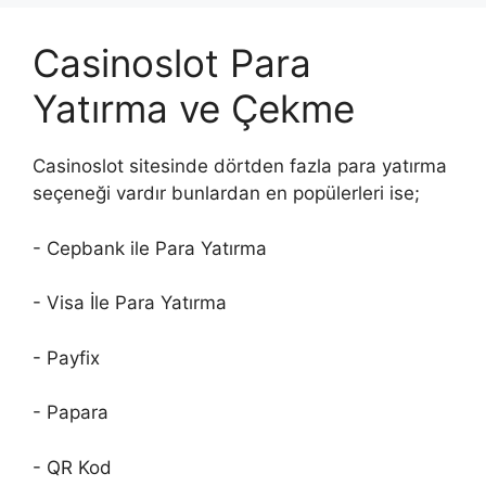
Casinoslot Para
Yatırma ve Çekme
Casinoslot sitesinde dörtden fazla para yatırma
seçeneği vardır bunlardan en popülerleri ise;
- Cepbank ile Para Yatırma
- Visa İle Para Yatırma
- Payfix
- Papara
- QR Kod