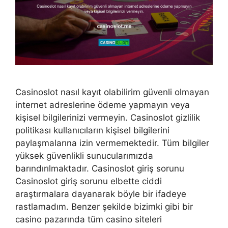
Casinoslot nasıl kayıt olabilirim güvenli olmayan
internet adreslerine ödeme yapmayın veya
kişisel bilgilerinizi vermeyin. Casinoslot gizlilik
politikası kullanıcıların kişisel bilgilerini
paylaşmalarına izin vermemektedir. Tüm bilgiler
yüksek güvenlikli sunucularımızda
barındırılmaktadır. Casinoslot giriş sorunu
Casinoslot giriş sorunu elbette ciddi
araştırmalara dayanarak böyle bir ifadeye
rastlamadım. Benzer şekilde bizimki gibi bir
casino pazarında tüm casino siteleri