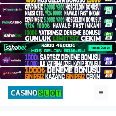
İçeriğe
atla
Menü