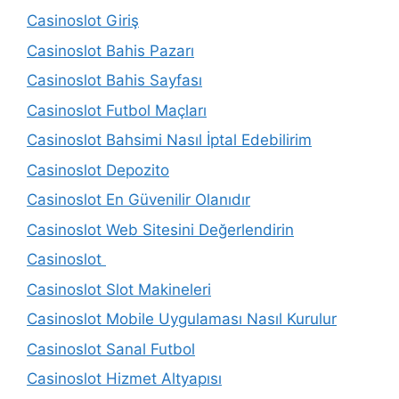
Casinoslot Giriş
Casinoslot Bahis Pazarı
Casinoslot Bahis Sayfası
Casinoslot Futbol Maçları
Casinoslot Bahsimi Nasıl İptal Edebilirim
Casinoslot Depozito
Casinoslot En Güvenilir Olanıdır
Casinoslot Web Sitesini Değerlendirin
Casinoslot
Casinoslot Slot Makineleri
Casinoslot Mobile Uygulaması Nasıl Kurulur
Casinoslot Sanal Futbol
Casinoslot Hizmet Altyapısı