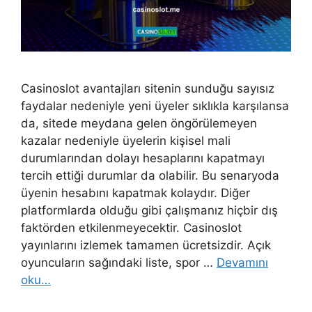
Casinoslot avantajları sitenin sunduğu sayısız
faydalar nedeniyle yeni üyeler sıklıkla karşılansa
da, sitede meydana gelen öngörülemeyen
kazalar nedeniyle üyelerin kişisel mali
durumlarından dolayı hesaplarını kapatmayı
tercih ettiği durumlar da olabilir. Bu senaryoda
üyenin hesabını kapatmak kolaydır. Diğer
platformlarda olduğu gibi çalışmanız hiçbir dış
faktörden etkilenmeyecektir. Casinoslot
yayınlarını izlemek tamamen ücretsizdir. Açık
oyuncuların sağındaki liste, spor …
Devamını
oku…