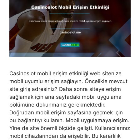
Casinoslot mobil erişim etkinliği web sitenize
mobil uyumlu erişim sağlayın. Öncelikle mevcut
site giriş adresiniz? Daha sonra siteye erişim
sağlamak için ana sayfadaki mobil uygulama
bölümüne dokunmanız gerekmektedir.
Doğrudan mobil erişim sayfasına geçmek için
bu bağlantıyı kullanın. Mobil uygulamaya erişim.
Yine de site önemli ölçüde gelişti. Kullanıcılarınız
mobil cihazlarından da erişebilir. Bu kararlılık