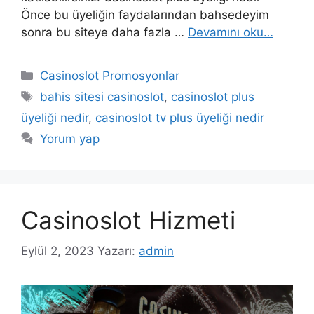
Önce bu üyeliğin faydalarından bahsedeyim
sonra bu siteye daha fazla …
Devamını oku…
Kategoriler
Casinoslot Promosyonlar
Etiketler
bahis sitesi casinoslot
,
casinoslot plus
üyeliği nedir
,
casinoslot tv plus üyeliği nedir
Yorum yap
Casinoslot Hizmeti
Eylül 2, 2023
Yazarı:
admin