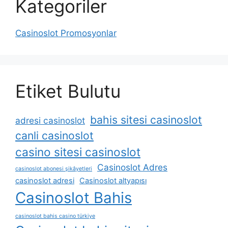
Kategoriler
Casinoslot Promosyonlar
Etiket Bulutu
bahis sitesi casinoslot
adresi casinoslot
canli casinoslot
casino sitesi casinoslot
Casinoslot Adres
casinoslot abonesi şikâyetleri
casinoslot adresi
Casinoslot altyapısı
Casinoslot Bahis
casinoslot bahis casino türkiye