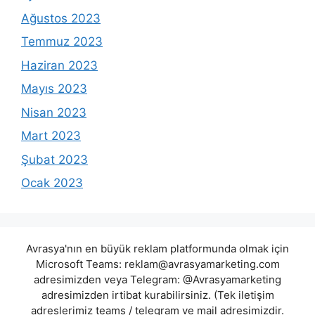
Ağustos 2023
Temmuz 2023
Haziran 2023
Mayıs 2023
Nisan 2023
Mart 2023
Şubat 2023
Ocak 2023
Avrasya'nın en büyük reklam platformunda olmak için
Microsoft Teams:
reklam@avrasyamarketing.com
adresimizden veya Telegram: @Avrasyamarketing
adresimizden irtibat kurabilirsiniz. (Tek iletişim
adreslerimiz teams / telegram ve mail adresimizdir.