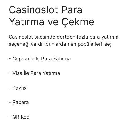
Casinoslot Para
Yatırma ve Çekme
Casinoslot sitesinde dörtden fazla para yatırma
seçeneği vardır bunlardan en popülerleri ise;
- Cepbank ile Para Yatırma
- Visa İle Para Yatırma
- Payfix
- Papara
- QR Kod