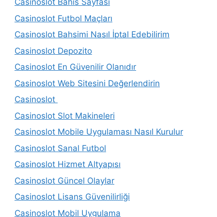
Casinoslot Bahis Sayfası
Casinoslot Futbol Maçları
Casinoslot Bahsimi Nasıl İptal Edebilirim
Casinoslot Depozito
Casinoslot En Güvenilir Olanıdır
Casinoslot Web Sitesini Değerlendirin
Casinoslot
Casinoslot Slot Makineleri
Casinoslot Mobile Uygulaması Nasıl Kurulur
Casinoslot Sanal Futbol
Casinoslot Hizmet Altyapısı
Casinoslot Güncel Olaylar
Casinoslot Lisans Güvenilirliği
Casinoslot Mobil Uygulama