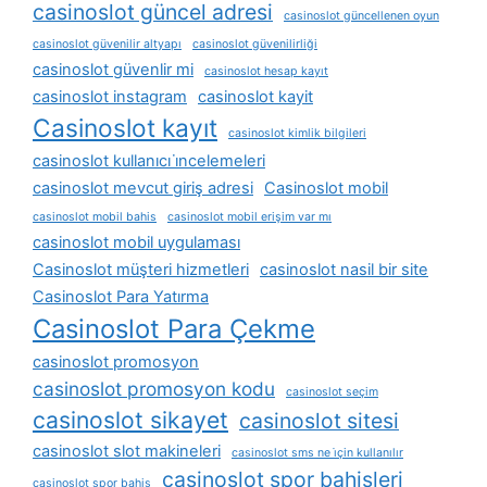
casinoslot güncel adresi
casinoslot güncellenen oyun
casinoslot güvenilir altyapı
casinoslot güvenilirliği
casinoslot güvenlir mi
casinoslot hesap kayıt
casinoslot instagram
casinoslot kayit
Casinoslot kayıt
casinoslot kimlik bilgileri
casinoslot kullanıcı i̇ncelemeleri
casinoslot mevcut giriş adresi
Casinoslot mobil
casinoslot mobil bahis
casinoslot mobil erişim var mı
casinoslot mobil uygulaması
Casinoslot müşteri hizmetleri
casinoslot nasil bir site
Casinoslot Para Yatırma
Casinoslot Para Çekme
casinoslot promosyon
casinoslot promosyon kodu
casinoslot seçim
casinoslot sikayet
casinoslot sitesi
casinoslot slot makineleri
casinoslot sms ne i̇çin kullanılır
casinoslot spor bahisleri
casinoslot spor bahis