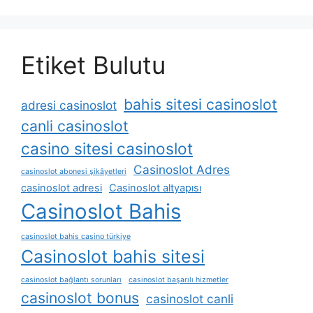
Etiket Bulutu
bahis sitesi casinoslot
adresi casinoslot
canli casinoslot
casino sitesi casinoslot
Casinoslot Adres
casinoslot abonesi şikâyetleri
casinoslot adresi
Casinoslot altyapısı
Casinoslot Bahis
casinoslot bahis casino türkiye
Casinoslot bahis sitesi
casinoslot bağlantı sorunları
casinoslot başarılı hizmetler
casinoslot bonus
casinoslot canli