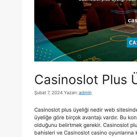
Casinoslot Plus Ü
Şubat 7, 2024
Yazarı:
admin
Casinoslot plus üyeliği nedir web sitesinde
üyeliğe göre birçok avantajı vardır. Bu ko
olduğunu belirtmek gerekir. Casinoslot plu
bahisleri ve Casinoslot casino oyunlarına k