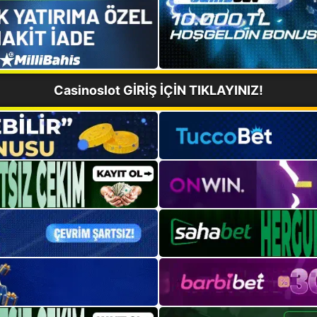
Casinoslot GİRİŞ İÇİN TIKLAYINIZ!