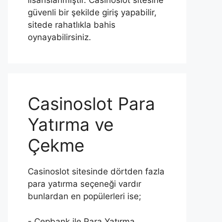
lisanslanmıştır. Casinoslot sitesine
güvenli bir şekilde giriş yapabilir,
sitede rahatlıkla bahis
oynayabilirsiniz.
Casinoslot Para
Yatırma ve
Çekme
Casinoslot sitesinde dörtden fazla
para yatırma seçeneği vardır
bunlardan en popülerleri ise;
- Cepbank ile Para Yatırma