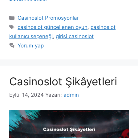
Kategoriler
Casinoslot Promosyonlar
Etiketler
casinoslot güncellenen oyun
,
casinoslot
kullanıcı seçeneği
,
girisi casinoslot
Yorum yap
Casinoslot Şikâyetleri
Eylül 14, 2024
Yazarı:
admin