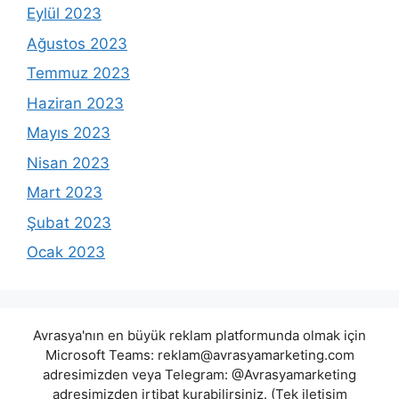
Eylül 2023
Ağustos 2023
Temmuz 2023
Haziran 2023
Mayıs 2023
Nisan 2023
Mart 2023
Şubat 2023
Ocak 2023
Avrasya'nın en büyük reklam platformunda olmak için
Microsoft Teams:
reklam@avrasyamarketing.com
adresimizden veya Telegram: @Avrasyamarketing
adresimizden irtibat kurabilirsiniz. (Tek iletişim