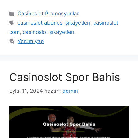
Kategoriler
Casinoslot Promosyonlar
Etiketler
casinoslot abonesi şikâyetleri
,
casinoslot
com
,
casinoslot şikâyetleri
Yorum yap
Casinoslot Spor Bahis
Eylül 11, 2024
Yazarı:
admin