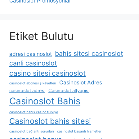
Casinoslot Promosyonlar
Etiket Bulutu
bahis sitesi casinoslot
adresi casinoslot
canli casinoslot
casino sitesi casinoslot
Casinoslot Adres
casinoslot abonesi şikâyetleri
casinoslot adresi
Casinoslot altyapısı
Casinoslot Bahis
casinoslot bahis casino türkiye
Casinoslot bahis sitesi
casinoslot bağlantı sorunları
casinoslot başarılı hizmetler