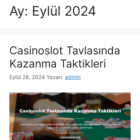
Ay:
Eylül 2024
Casinoslot Tavlasında
Kazanma Taktikleri
Eylül 28, 2024
Yazarı:
admin