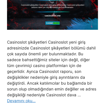
Casinoslot şikâyetleri Casinoslot yeni giriş
adresinizde Casinoslot şikâyetleri bölümü dahil
çok sayıda önemli yer bulunmaktadır. Bu
sadece bahsettiğimiz siteler için değil, diğer
tüm çevrimiçi casino platformları için de
geçerlidir. Ayrıca Casinoslot raporu, son
değişiklikler nedeniyle giriş ayrıntılarını da
değiştirdi. Ancak katılımcılar bu bağlamda bir
sorun olup olmadığından emin değiller ve adres
değişikliği nedeniyle Casinoslot dava …
Devamını oku…