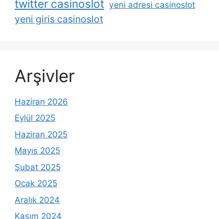
twitter casinoslot
yeni adresi casinoslot
yeni giris casinoslot
Arşivler
Haziran 2026
Eylül 2025
Haziran 2025
Mayıs 2025
Şubat 2025
Ocak 2025
Aralık 2024
Kasım 2024