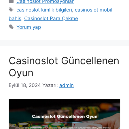
Casinoslot Promosyonlar
Etiketler
casinoslot kimlik bilgileri
,
casinoslot mobil
bahis
,
Casinoslot Para Çekme
Yorum yap
Casinoslot Güncellenen
Oyun
Eylül 18, 2024
Yazarı:
admin