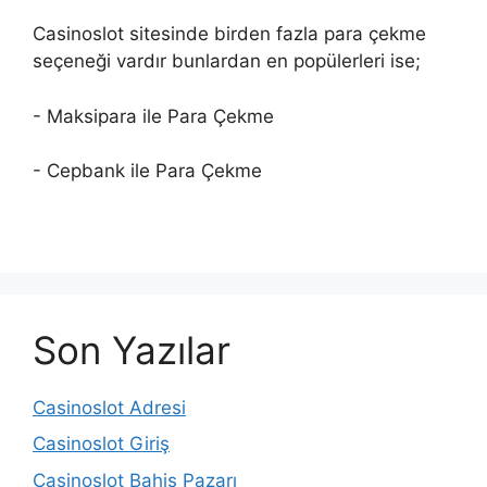
Casinoslot sitesinde birden fazla para çekme
seçeneği vardır bunlardan en popülerleri ise;
- Maksipara ile Para Çekme
- Cepbank ile Para Çekme
Son Yazılar
Casinoslot Adresi
Casinoslot Giriş
Casinoslot Bahis Pazarı