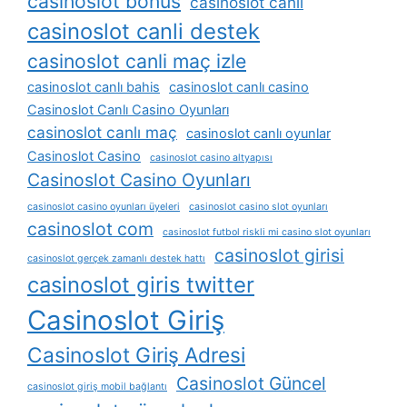
casinoslot bonus
casinoslot canli
casinoslot canli destek
casinoslot canli maç izle
casinoslot canlı bahis
casinoslot canlı casino
Casinoslot Canlı Casino Oyunları
casinoslot canlı maç
casinoslot canlı oyunlar
Casinoslot Casino
casinoslot casino altyapısı
Casinoslot Casino Oyunları
casinoslot casino oyunları üyeleri
casinoslot casino slot oyunları
casinoslot com
casinoslot futbol riskli mi casino slot oyunları
casinoslot girisi
casinoslot gerçek zamanlı destek hattı
casinoslot giris twitter
Casinoslot Giriş
Casinoslot Giriş Adresi
Casinoslot Güncel
casinoslot giriş mobil bağlantı