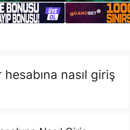
r hesabına nasıl giriş