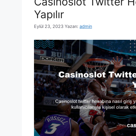
Casinoslot Twitter H
Yapılır
Eylül 23, 2023
Yazarı:
admin