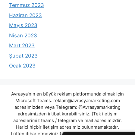
Temmuz 2023
Haziran 2023
Mayıs 2023
Nisan 2023
Mart 2023
Şubat 2023
Ocak 2023
Avrasya'nın en büyük reklam platformunda olmak için
Microsoft Teams:
reklam@avrasyamarketing.com
adresimizden veya Telegram: @Avrasyamarketing
adresimizden irtibat kurabilirsiniz. (Tek iletişim
adreslerimiz teams / telegram ve mail adresimizdir.
Harici hiçbir iletişim adresimiz bulunmamaktadır.
Lütfen itibar etmeyiniz.) Türkiye yasalarına göre 7258