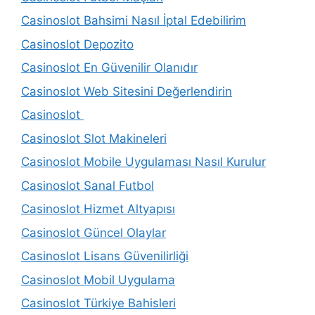
Casinoslot Bahsimi Nasıl İptal Edebilirim
Casinoslot Depozito
Casinoslot En Güvenilir Olanıdır
Casinoslot Web Sitesini Değerlendirin
Casinoslot
Casinoslot Slot Makineleri
Casinoslot Mobile Uygulaması Nasıl Kurulur
Casinoslot Sanal Futbol
Casinoslot Hizmet Altyapısı
Casinoslot Güncel Olaylar
Casinoslot Lisans Güvenilirliği
Casinoslot Mobil Uygulama
Casinoslot Türkiye Bahisleri