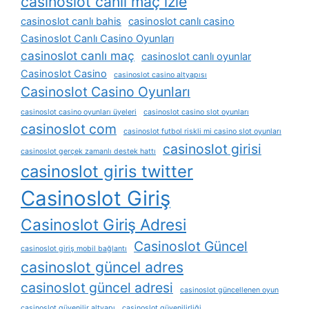
casinoslot canli maç izle
casinoslot canlı bahis
casinoslot canlı casino
Casinoslot Canlı Casino Oyunları
casinoslot canlı maç
casinoslot canlı oyunlar
Casinoslot Casino
casinoslot casino altyapısı
Casinoslot Casino Oyunları
casinoslot casino oyunları üyeleri
casinoslot casino slot oyunları
casinoslot com
casinoslot futbol riskli mi casino slot oyunları
casinoslot girisi
casinoslot gerçek zamanlı destek hattı
casinoslot giris twitter
Casinoslot Giriş
Casinoslot Giriş Adresi
Casinoslot Güncel
casinoslot giriş mobil bağlantı
casinoslot güncel adres
casinoslot güncel adresi
casinoslot güncellenen oyun
casinoslot güvenilir altyapı
casinoslot güvenilirliği