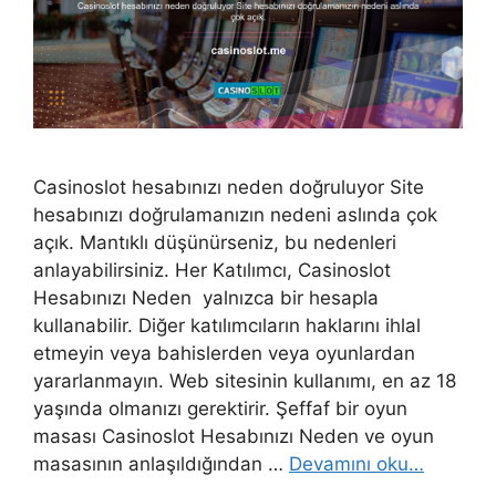
Casinoslot hesabınızı neden doğruluyor Site
hesabınızı doğrulamanızın nedeni aslında çok
açık. Mantıklı düşünürseniz, bu nedenleri
anlayabilirsiniz. Her Katılımcı, Casinoslot
Hesabınızı Neden yalnızca bir hesapla
kullanabilir. Diğer katılımcıların haklarını ihlal
etmeyin veya bahislerden veya oyunlardan
yararlanmayın. Web sitesinin kullanımı, en az 18
yaşında olmanızı gerektirir. Şeffaf bir oyun
masası Casinoslot Hesabınızı Neden ve oyun
masasının anlaşıldığından …
Devamını oku…