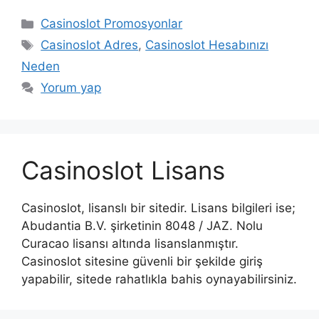
Kategoriler
Casinoslot Promosyonlar
Etiketler
Casinoslot Adres
,
Casinoslot Hesabınızı
Neden
Yorum yap
Casinoslot Lisans
Casinoslot, lisanslı bir sitedir. Lisans bilgileri ise;
Abudantia B.V. şirketinin 8048 / JAZ. Nolu
Curacao lisansı altında lisanslanmıştır.
Casinoslot sitesine güvenli bir şekilde giriş
yapabilir, sitede rahatlıkla bahis oynayabilirsiniz.