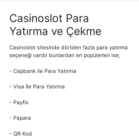
Casinoslot Para
Yatırma ve Çekme
Casinoslot sitesinde dörtden fazla para yatırma
seçeneği vardır bunlardan en popülerleri ise;
- Cepbank ile Para Yatırma
- Visa İle Para Yatırma
- Payfix
- Papara
- QR Kod