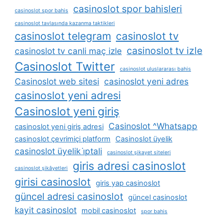
casinoslot spor bahisleri
casinoslot spor bahis
casinoslot tavlasında kazanma taktikleri
casinoslot telegram
casinoslot tv
casinoslot tv izle
casinoslot tv canli maç izle
Casinoslot Twitter
casinoslot uluslararası bahis
Casinoslot web sitesi
casinoslot yeni adres
casinoslot yeni adresi
Casinoslot yeni giriş
Casinoslot ^Whatsapp
casinoslot yeni giriş adresi
casinoslot çevrimiçi platform
Casinoslot üyelik
casinoslot üyelik i̇ptali
casinoslot şikayet siteleri
giris adresi casinoslot
casinoslot şikâyetleri
girisi casinoslot
giris yap casinoslot
güncel adresi casinoslot
güncel casinoslot
kayit casinoslot
mobil casinoslot
spor bahis