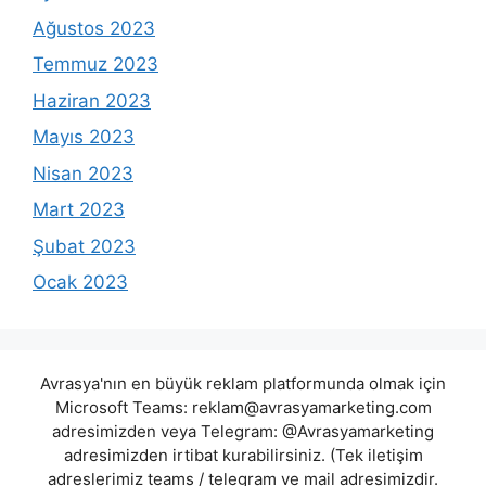
Ağustos 2023
Temmuz 2023
Haziran 2023
Mayıs 2023
Nisan 2023
Mart 2023
Şubat 2023
Ocak 2023
Avrasya'nın en büyük reklam platformunda olmak için
Microsoft Teams:
reklam@avrasyamarketing.com
adresimizden veya Telegram: @Avrasyamarketing
adresimizden irtibat kurabilirsiniz. (Tek iletişim
adreslerimiz teams / telegram ve mail adresimizdir.