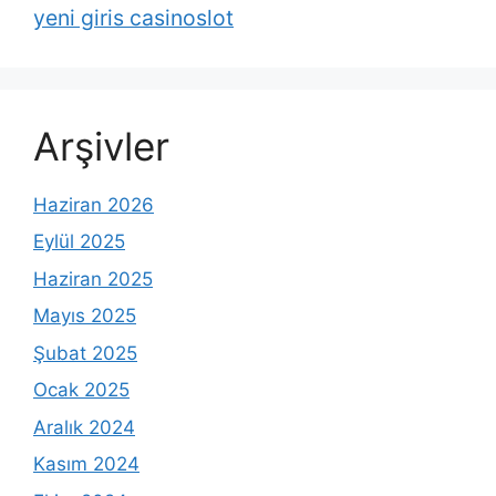
yeni giris casinoslot
Arşivler
Haziran 2026
Eylül 2025
Haziran 2025
Mayıs 2025
Şubat 2025
Ocak 2025
Aralık 2024
Kasım 2024