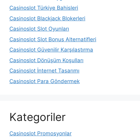
Casinoslot Türkiye Bahisleri
Casinoslot Blackjack Blokerleri
Casinoslot Slot Oyunları
Casinoslot Slot Bonus Alternatifleri
Casinoslot Güvenilir Karşılaştırma
Casinoslot Dönüşüm Koşulları
Casinoslot İnternet Tasarımı
Casinoslot Para Göndermek
Kategoriler
Casinoslot Promosyonlar