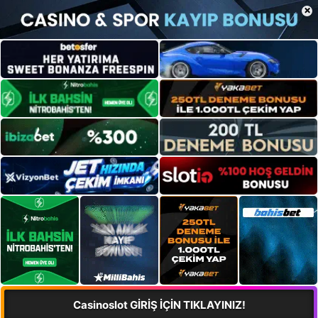
×
Casinoslot GİRİŞ İÇİN TIKLAYINIZ!