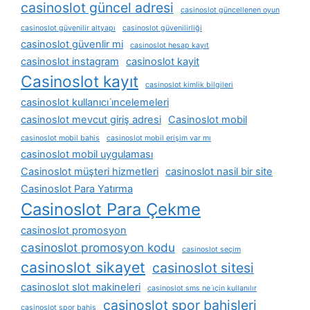
casinoslot güncel adresi
casinoslot güncellenen oyun
casinoslot güvenilir altyapı
casinoslot güvenilirliği
casinoslot güvenlir mi
casinoslot hesap kayıt
casinoslot instagram
casinoslot kayit
Casinoslot kayıt
casinoslot kimlik bilgileri
casinoslot kullanıcı i̇ncelemeleri
casinoslot mevcut giriş adresi
Casinoslot mobil
casinoslot mobil bahis
casinoslot mobil erişim var mı
casinoslot mobil uygulaması
Casinoslot müşteri hizmetleri
casinoslot nasil bir site
Casinoslot Para Yatırma
Casinoslot Para Çekme
casinoslot promosyon
casinoslot promosyon kodu
casinoslot seçim
casinoslot sikayet
casinoslot sitesi
casinoslot slot makineleri
casinoslot sms ne i̇çin kullanılır
casinoslot spor bahisleri
casinoslot spor bahis