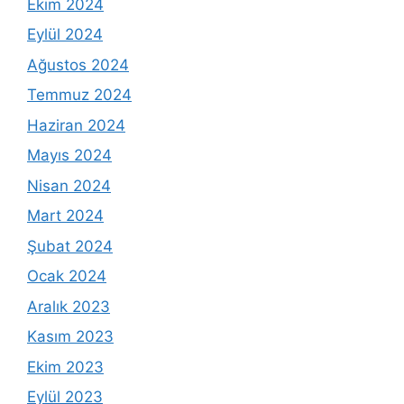
Ekim 2024
Eylül 2024
Ağustos 2024
Temmuz 2024
Haziran 2024
Mayıs 2024
Nisan 2024
Mart 2024
Şubat 2024
Ocak 2024
Aralık 2023
Kasım 2023
Ekim 2023
Eylül 2023