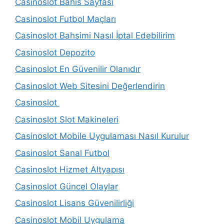
Casinoslot Bahis Sayfası
Casinoslot Futbol Maçları
Casinoslot Bahsimi Nasıl İptal Edebilirim
Casinoslot Depozito
Casinoslot En Güvenilir Olanıdır
Casinoslot Web Sitesini Değerlendirin
Casinoslot
Casinoslot Slot Makineleri
Casinoslot Mobile Uygulaması Nasıl Kurulur
Casinoslot Sanal Futbol
Casinoslot Hizmet Altyapısı
Casinoslot Güncel Olaylar
Casinoslot Lisans Güvenilirliği
Casinoslot Mobil Uygulama