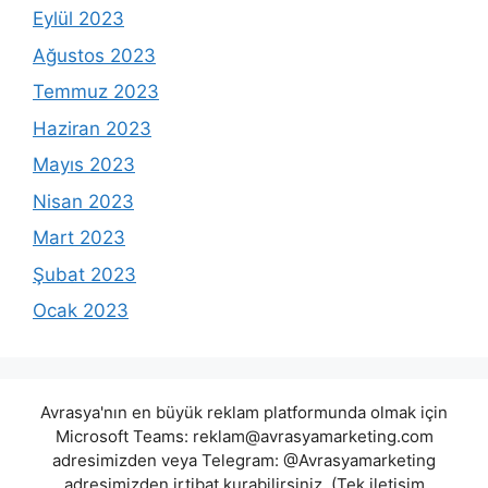
Eylül 2023
Ağustos 2023
Temmuz 2023
Haziran 2023
Mayıs 2023
Nisan 2023
Mart 2023
Şubat 2023
Ocak 2023
Avrasya'nın en büyük reklam platformunda olmak için
Microsoft Teams:
reklam@avrasyamarketing.com
adresimizden veya Telegram: @Avrasyamarketing
adresimizden irtibat kurabilirsiniz. (Tek iletişim