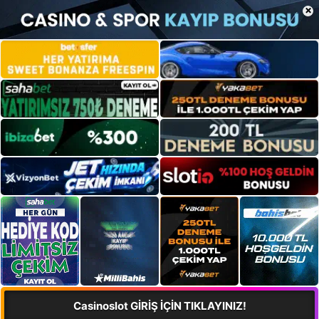
×
Casinoslot GİRİŞ İÇİN TIKLAYINIZ!