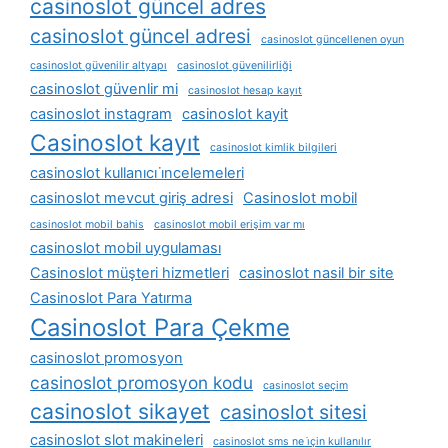
casinoslot güncel adres
casinoslot güncel adresi
casinoslot güncellenen oyun
casinoslot güvenilir altyapı
casinoslot güvenilirliği
casinoslot güvenlir mi
casinoslot hesap kayıt
casinoslot instagram
casinoslot kayit
Casinoslot kayıt
casinoslot kimlik bilgileri
casinoslot kullanıcı i̇ncelemeleri
casinoslot mevcut giriş adresi
Casinoslot mobil
casinoslot mobil bahis
casinoslot mobil erişim var mı
casinoslot mobil uygulaması
Casinoslot müşteri hizmetleri
casinoslot nasil bir site
Casinoslot Para Yatırma
Casinoslot Para Çekme
casinoslot promosyon
casinoslot promosyon kodu
casinoslot seçim
casinoslot sikayet
casinoslot sitesi
casinoslot slot makineleri
casinoslot sms ne i̇çin kullanılır