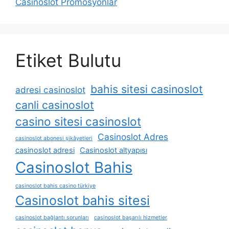
Casinoslot Promosyonlar
Etiket Bulutu
bahis sitesi casinoslot
adresi casinoslot
canli casinoslot
casino sitesi casinoslot
Casinoslot Adres
casinoslot abonesi şikâyetleri
casinoslot adresi
Casinoslot altyapısı
Casinoslot Bahis
casinoslot bahis casino türkiye
Casinoslot bahis sitesi
casinoslot bağlantı sorunları
casinoslot başarılı hizmetler