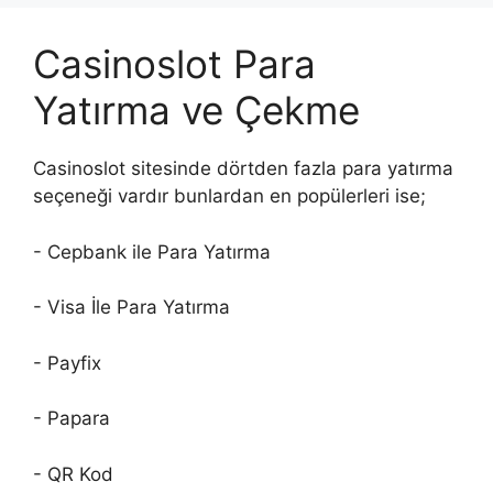
Casinoslot Para
Yatırma ve Çekme
Casinoslot sitesinde dörtden fazla para yatırma
seçeneği vardır bunlardan en popülerleri ise;
- Cepbank ile Para Yatırma
- Visa İle Para Yatırma
- Payfix
- Papara
- QR Kod