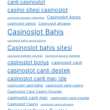
canli casinoslot
casino sitesi casinoslot
Casinoslot Adres
casinoslot abonesi şikâyetleri
casinoslot adresi
Casinoslot altyapısı
Casinoslot Bahis
casinoslot bahis casino türkiye
Casinoslot bahis sitesi
casinoslot bağlantı sorunları
casinoslot başarılı hizmetler
casinoslot bonus
casinoslot canli
casinoslot canli destek
casinoslot canli maç izle
casinoslot canlı bahis
casinoslot canlı casino
Casinoslot Canlı Casino Oyunları
casinoslot canlı maç
casinoslot canlı oyunlar
Casinoslot Casino
casinoslot casino altyapısı