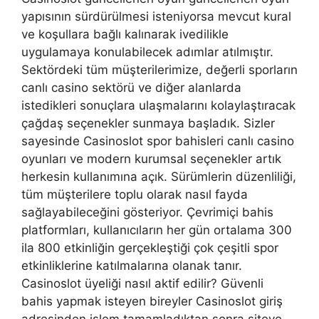
yapısının sürdürülmesi isteniyorsa mevcut kural
ve koşullara bağlı kalınarak ivedilikle
uygulamaya konulabilecek adımlar atılmıştır.
Sektördeki tüm müşterilerimize, değerli sporların
canlı casino sektörü ve diğer alanlarda
istedikleri sonuçlara ulaşmalarını kolaylaştıracak
çağdaş seçenekler sunmaya başladık. Sizler
sayesinde Casinoslot spor bahisleri canlı casino
oyunları ve modern kurumsal seçenekler artık
herkesin kullanımına açık. Sürümlerin düzenliliği,
tüm müşterilere toplu olarak nasıl fayda
sağlayabileceğini gösteriyor. Çevrimiçi bahis
platformları, kullanıcıların her gün ortalama 300
ila 800 etkinliğin gerçekleştiği çok çeşitli spor
etkinliklerine katılmalarına olanak tanır.
Casinoslot üyeliği nasıl aktif edilir? Güvenli
bahis yapmak isteyen bireyler Casinoslot giriş