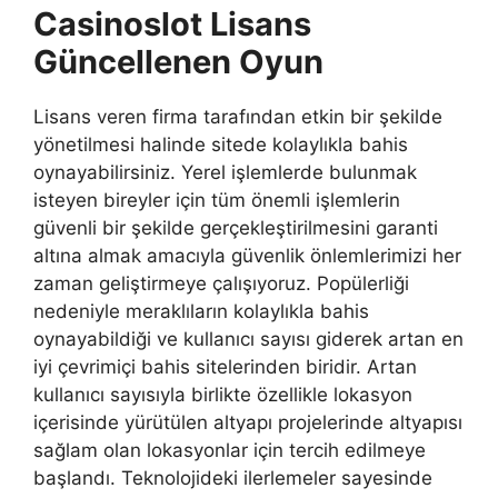
Casinoslot Lisans
Güncellenen Oyun
Lisans veren firma tarafından etkin bir şekilde
yönetilmesi halinde sitede kolaylıkla bahis
oynayabilirsiniz. Yerel işlemlerde bulunmak
isteyen bireyler için tüm önemli işlemlerin
güvenli bir şekilde gerçekleştirilmesini garanti
altına almak amacıyla güvenlik önlemlerimizi her
zaman geliştirmeye çalışıyoruz. Popülerliği
nedeniyle meraklıların kolaylıkla bahis
oynayabildiği ve kullanıcı sayısı giderek artan en
iyi çevrimiçi bahis sitelerinden biridir. Artan
kullanıcı sayısıyla birlikte özellikle lokasyon
içerisinde yürütülen altyapı projelerinde altyapısı
sağlam olan lokasyonlar için tercih edilmeye
başlandı. Teknolojideki ilerlemeler sayesinde