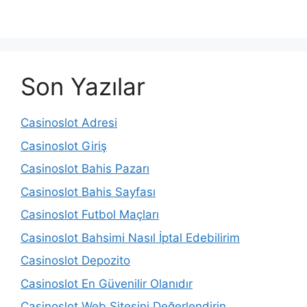
Son Yazılar
Casinoslot Adresi
Casinoslot Giriş
Casinoslot Bahis Pazarı
Casinoslot Bahis Sayfası
Casinoslot Futbol Maçları
Casinoslot Bahsimi Nasıl İptal Edebilirim
Casinoslot Depozito
Casinoslot En Güvenilir Olanıdır
Casinoslot Web Sitesini Değerlendirin