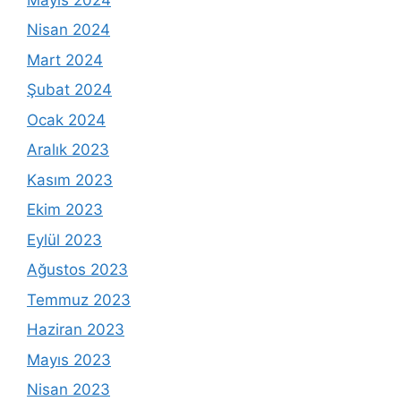
Nisan 2024
Mart 2024
Şubat 2024
Ocak 2024
Aralık 2023
Kasım 2023
Ekim 2023
Eylül 2023
Ağustos 2023
Temmuz 2023
Haziran 2023
Mayıs 2023
Nisan 2023