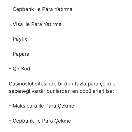
- Cepbank ile Para Yatırma
- Visa İle Para Yatırma
- Payfix
- Papara
- QR Kod
Casinoslot sitesinde birden fazla para çekme
seçeneği vardır bunlardan en popülerleri ise;
- Maksipara ile Para Çekme
- Cepbank ile Para Çekme