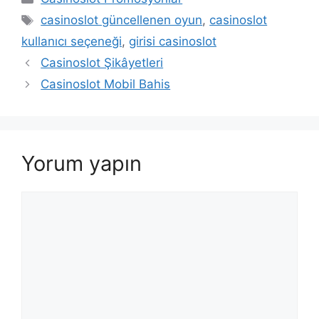
Etiketler
casinoslot güncellenen oyun
,
casinoslot
kullanıcı seçeneği
,
girisi casinoslot
Casinoslot Şikâyetleri
Casinoslot Mobil Bahis
Yorum yapın
Yorum