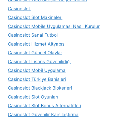
Casinoslot
Casinoslot Slot Makineleri
Casinoslot Mobile Uygulaması Nasıl Kurulur
Casinoslot Sanal Futbol
Casinoslot Hizmet Altyapısı
Casinoslot Güncel Olaylar
Casinoslot Lisans Güvenilirliği
Casinoslot Mobil Uygulama
Casinoslot Türkiye Bahisleri
Casinoslot Blackjack Blokerleri
Casinoslot Slot Oyunları
Casinoslot Slot Bonus Alternatifleri
Casinoslot Güvenilir Karşılaştırma