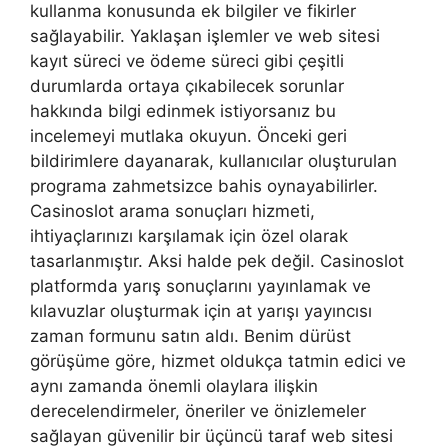
kullanma konusunda ek bilgiler ve fikirler
sağlayabilir. Yaklaşan işlemler ve web sitesi
kayıt süreci ve ödeme süreci gibi çeşitli
durumlarda ortaya çıkabilecek sorunlar
hakkında bilgi edinmek istiyorsanız bu
incelemeyi mutlaka okuyun. Önceki geri
bildirimlere dayanarak, kullanıcılar oluşturulan
programa zahmetsizce bahis oynayabilirler.
Casinoslot arama sonuçları hizmeti,
ihtiyaçlarınızı karşılamak için özel olarak
tasarlanmıştır. Aksi halde pek değil. Casinoslot
platformda yarış sonuçlarını yayınlamak ve
kılavuzlar oluşturmak için at yarışı yayıncısı
zaman formunu satın aldı. Benim dürüst
görüşüme göre, hizmet oldukça tatmin edici ve
aynı zamanda önemli olaylara ilişkin
derecelendirmeler, öneriler ve önizlemeler
sağlayan güvenilir bir üçüncü taraf web sitesi