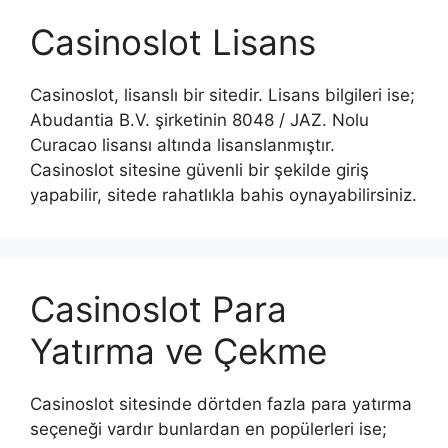
Casinoslot Lisans
Casinoslot, lisanslı bir sitedir. Lisans bilgileri ise;
Abudantia B.V. şirketinin 8048 / JAZ. Nolu
Curacao lisansı altında lisanslanmıştır.
Casinoslot sitesine güvenli bir şekilde giriş
yapabilir, sitede rahatlıkla bahis oynayabilirsiniz.
Casinoslot Para
Yatırma ve Çekme
Casinoslot sitesinde dörtden fazla para yatırma
seçeneği vardır bunlardan en popülerleri ise;