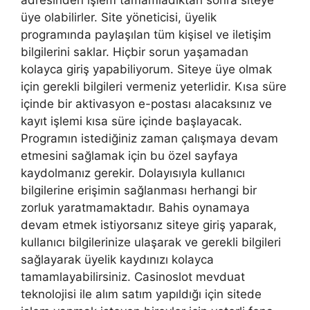
adresinden işlem tamamladıktan sonra siteye
üye olabilirler. Site yöneticisi, üyelik
programında paylaşılan tüm kişisel ve iletişim
bilgilerini saklar. Hiçbir sorun yaşamadan
kolayca giriş yapabiliyorum. Siteye üye olmak
için gerekli bilgileri vermeniz yeterlidir. Kısa süre
içinde bir aktivasyon e-postası alacaksınız ve
kayıt işlemi kısa süre içinde başlayacak.
Programın istediğiniz zaman çalışmaya devam
etmesini sağlamak için bu özel sayfaya
kaydolmanız gerekir. Dolayısıyla kullanıcı
bilgilerine erişimin sağlanması herhangi bir
zorluk yaratmamaktadır. Bahis oynamaya
devam etmek istiyorsanız siteye giriş yaparak,
kullanıcı bilgilerinize ulaşarak ve gerekli bilgileri
sağlayarak üyelik kaydınızı kolayca
tamamlayabilirsiniz. Casinoslot mevduat
teknolojisi ile alım satım yapıldığı için sitede