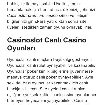
bahisçiler ile paylaşabilir.Üyelik işlemini
tamamlamak için tam adınızı, ülkenizi, şehrinizi
Casinoslot premium casino sitesi
ve iletişim
bilgilerinizi girin.Para yatırdıktan sonra site
üyeleri istedikleri zaman oyunu oynayabilirler.
Casinoslot Canlı Casino
Oyunları
Oyuncular canlı maçlara büyük ilgi gösteriyor.
Oyuncular canlı rulet oynayabilir ve kazanabilir.
Oyuncular poker kimlik bilgilerine güvenirlerse
masaya oturup canlı poker oynayabilirler. Aynı
şekilde, bazı oyuncular kazanmak için canlı
blackjack’i seçer. Site üyeleri canlı krupiye
eşliğinde yüksek kaliteli canlı casino oyunlarının
bitmeyen heyecanını yaşayabilirler. Casino