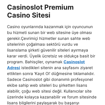
Casinoslot Premium
Casino Sitesi
Casino oyunlarında kazanmak için oyuncunun
bu hizmeti sunan bir web sitesine üye olması
gerekir.Çevrimiçi hizmetler sunan sahte web
sitelerinin çoğalması sektörü vurdu ve
lisanslama şirketi güvenilir siteleri ayırmaya
karar verdi. Üyelik ücretsiz ve oldukça basit bir
program. Bahisçiler, oynamak
Casinoslot
Adresi
istedikleri sitenin ana sayfasını ziyaret
ettikten sonra ‘Kayıt Ol’ düğmesine tıklamalıdır.
Sadece Casinoslot gibi donanımlı profesyonel
ekibe sahip web siteleri bu şirketten lisans
alabilir, çoğu web sitesi değil. Kullanıcılar site
üzerinde kolayca kazanabilir ve forum sitesinde
lisans bilgilerini paylaşarak bu başarıyı