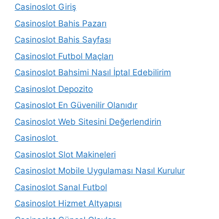
Casinoslot Giriş
Casinoslot Bahis Pazarı
Casinoslot Bahis Sayfası
Casinoslot Futbol Maçları
Casinoslot Bahsimi Nasıl İptal Edebilirim
Casinoslot Depozito
Casinoslot En Güvenilir Olanıdır
Casinoslot Web Sitesini Değerlendirin
Casinoslot
Casinoslot Slot Makineleri
Casinoslot Mobile Uygulaması Nasıl Kurulur
Casinoslot Sanal Futbol
Casinoslot Hizmet Altyapısı