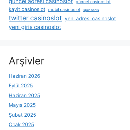
güncel adresi casinoslot
güncel casinoslot
kayit casinoslot
mobil casinoslot
spor bahis
twitter casinoslot
yeni adresi casinoslot
yeni giris casinoslot
Arşivler
Haziran 2026
Eylül 2025
Haziran 2025
Mayıs 2025
Şubat 2025
Ocak 2025