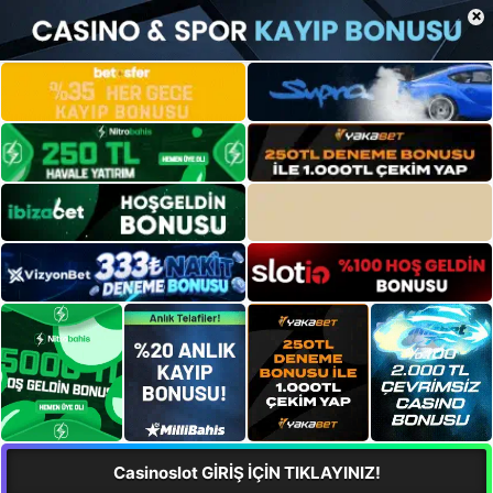
×
Casinoslot GİRİŞ İÇİN TIKLAYINIZ!