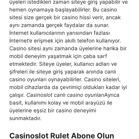
üyeleri istedikleri zaman siteye giriş yapabilir ve
hemen oynamaya başlayabilirler. Bu casino
sitesi size gerçek bir casino hissi verir, ancak
aynı zamanda gerçek faydalar da sunar.
İnternet kullanıcılarının yarısından fazlası
İnternet’e erişmek için akıllı telefon kullanıyor.
Casino sitesi aynı zamanda üyelerine harika bir
mobil deneyim yaşatmak için çaba sarf
etmektedir. Siteye üyeler, kullanıcı adları ve
şifreleri ile siteye giriş yaparak anında canlı
casino oyunları oynayabilirler. Casino siteleri,
mobil cihazlarda da çevrimiçi oldukları kadar iyi
çalışır.
Casinoslot canlı casino oyunları
Ayrıca
basit, kullanımı kolay ve mobil arayüzü ile
üyelerine eşsiz bir casino deneyimi
sunmaktadır.
Casinoslot Rulet Abone Olun