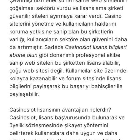
Çevrimiçi hizmetler sunan sahte web sitelerinin
çoğalması sektörü vurdu ve lisanslama şirketi
güvenilir siteleri ayırmaya karar verdi. Casino
sitelerini yönetme ve kullanıcıların haklarını
koruma yetkisine sahip olan bu şirketlerin
varlığı, kullanıcıların sektöre olan güvenini daha
da artırmıştır. Sadece
Casinoslot lisans bilgileri
abone olun
gibi donanımlı profesyonel ekibe
sahip web siteleri bu şirketten lisans alabilir,
çoğu web sitesi değil. Kullanıcılar site üzerinde
kolayca kazanabilir ve forum sitesinde lisans
bilgilerini paylaşarak bu başarıyı bahisçiler ile
paylaşabilir.
Casinoslot lisansının avantajları nelerdir?
Casinoslot, lisans başvurusunda bulunarak ve
üyelik sözleşmesinde şikayet yöntemini
belirterek kullanıcılara daha uygun ve daha