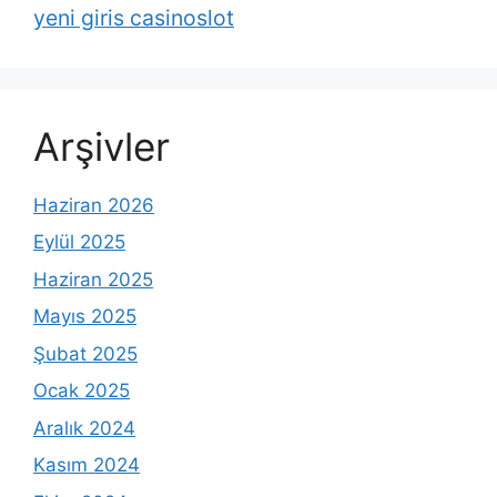
yeni giris casinoslot
Arşivler
Haziran 2026
Eylül 2025
Haziran 2025
Mayıs 2025
Şubat 2025
Ocak 2025
Aralık 2024
Kasım 2024