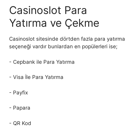
Casinoslot Para
Yatırma ve Çekme
Casinoslot sitesinde dörtden fazla para yatırma
seçeneği vardır bunlardan en popülerleri ise;
- Cepbank ile Para Yatırma
- Visa İle Para Yatırma
- Payfix
- Papara
- QR Kod