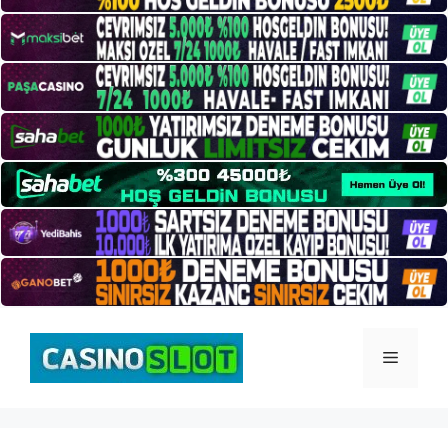
İçeriğe
atla
Menü