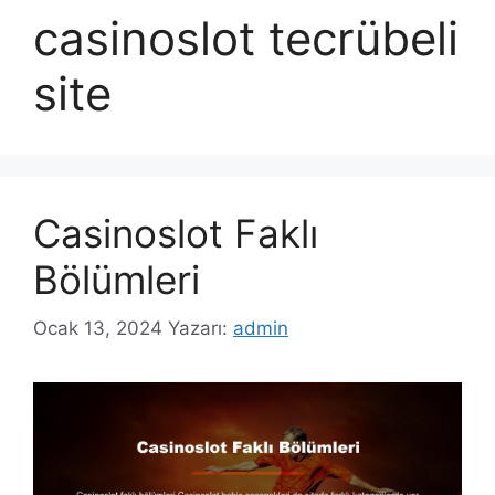
casinoslot tecrübeli
site
Casinoslot Faklı
Bölümleri
Ocak 13, 2024
Yazarı:
admin