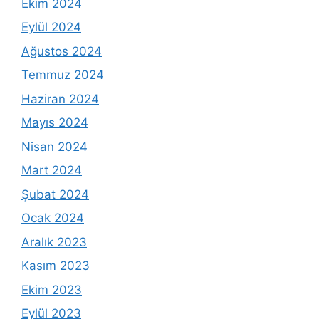
Ekim 2024
Eylül 2024
Ağustos 2024
Temmuz 2024
Haziran 2024
Mayıs 2024
Nisan 2024
Mart 2024
Şubat 2024
Ocak 2024
Aralık 2023
Kasım 2023
Ekim 2023
Eylül 2023