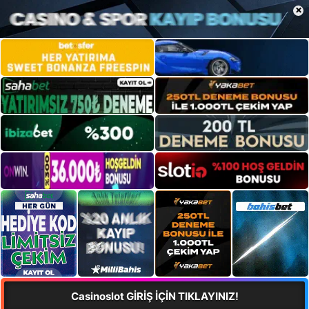
×
Casinoslot GİRİŞ İÇİN TIKLAYINIZ!