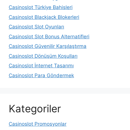
Casinoslot Türkiye Bahisleri
Casinoslot Blackjack Blokerleri
Casinoslot Slot Oyunları
Casinoslot Slot Bonus Alternatifleri
Casinoslot Güvenilir Karşılaştırma
Casinoslot Dönüşüm Koşulları
Casinoslot İnternet Tasarımı
Casinoslot Para Göndermek
Kategoriler
Casinoslot Promosyonlar