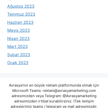
Ağustos 2023
Temmuz 2023
Haziran 2023
Mayıs 2023
Nisan 2023
Mart 2023
Şubat 2023
Ocak 2023
Avrasya'nın en büyük reklam platformunda olmak için
Microsoft Teams:
reklam@avrasyamarketing.com
adresimizden veya Telegram: @Avrasyamarketing
adresimizden irtibat kurabilirsiniz. (Tek iletişim
adreslerimiz teams / telegram ve mail adresimizdir.