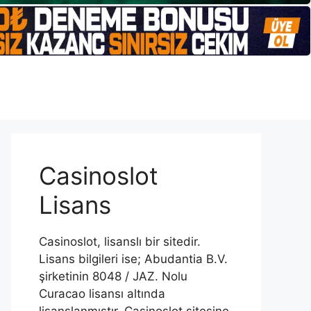
Casinoslot
Lisans
Casinoslot, lisanslı bir sitedir.
Lisans bilgileri ise; Abudantia B.V.
şirketinin 8048 / JAZ. Nolu
Curacao lisansı altında