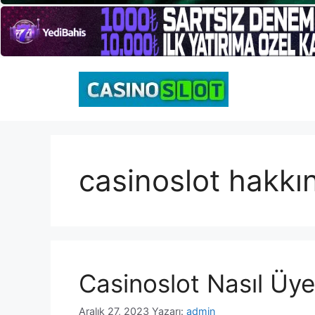
İçeriğe
atla
casinoslot hakkı
Casinoslot Nasıl Üye
Aralık 27, 2023
Yazarı:
admin