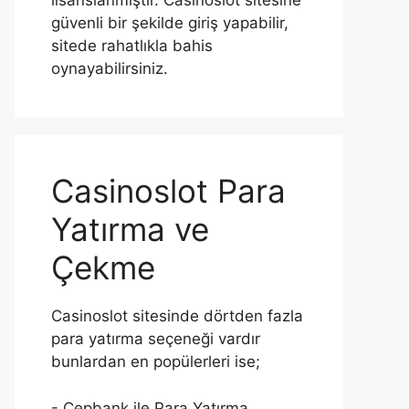
lisanslanmıştır. Casinoslot sitesine
güvenli bir şekilde giriş yapabilir,
sitede rahatlıkla bahis
oynayabilirsiniz.
Casinoslot Para
Yatırma ve
Çekme
Casinoslot sitesinde dörtden fazla
para yatırma seçeneği vardır
bunlardan en popülerleri ise;
- Cepbank ile Para Yatırma