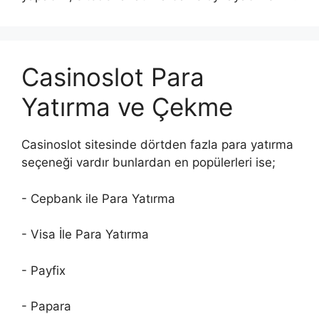
Casinoslot Para
Yatırma ve Çekme
Casinoslot sitesinde dörtden fazla para yatırma
seçeneği vardır bunlardan en popülerleri ise;
- Cepbank ile Para Yatırma
- Visa İle Para Yatırma
- Payfix
- Papara