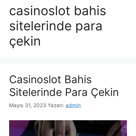
casinoslot bahis
sitelerinde para
çekin
Casinoslot Bahis
Sitelerinde Para Çekin
Mayıs 31, 2023
Yazarı:
admin