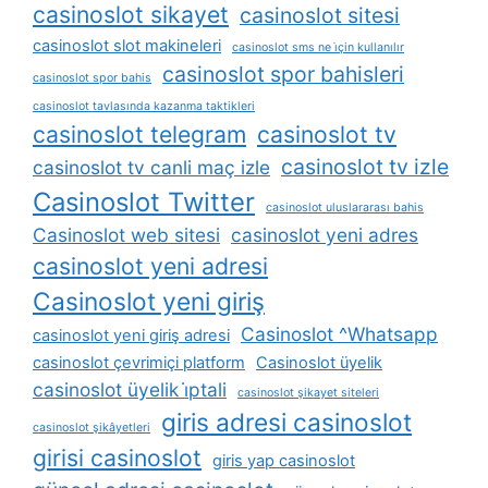
casinoslot sikayet
casinoslot sitesi
casinoslot slot makineleri
casinoslot sms ne i̇çin kullanılır
casinoslot spor bahisleri
casinoslot spor bahis
casinoslot tavlasında kazanma taktikleri
casinoslot telegram
casinoslot tv
casinoslot tv izle
casinoslot tv canli maç izle
Casinoslot Twitter
casinoslot uluslararası bahis
Casinoslot web sitesi
casinoslot yeni adres
casinoslot yeni adresi
Casinoslot yeni giriş
Casinoslot ^Whatsapp
casinoslot yeni giriş adresi
casinoslot çevrimiçi platform
Casinoslot üyelik
casinoslot üyelik i̇ptali
casinoslot şikayet siteleri
giris adresi casinoslot
casinoslot şikâyetleri
girisi casinoslot
giris yap casinoslot