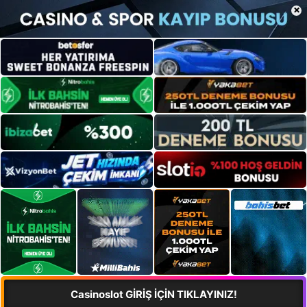
×
Casinoslot GİRİŞ İÇİN TIKLAYINIZ!