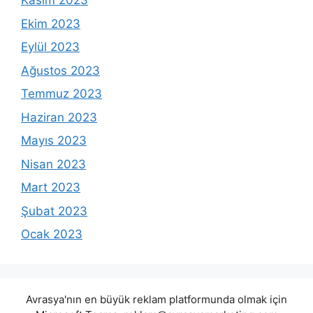
Kasım 2023
Ekim 2023
Eylül 2023
Ağustos 2023
Temmuz 2023
Haziran 2023
Mayıs 2023
Nisan 2023
Mart 2023
Şubat 2023
Ocak 2023
Avrasya'nın en büyük reklam platformunda olmak için