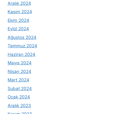
Aralık 2024
Kasım 2024
Ekim 2024
Eylül 2024
Ağustos 2024
Temmuz 2024
Haziran 2024
Mayıs 2024
Nisan 2024
Mart 2024
Şubat 2024
Ocak 2024
Aralık 2023