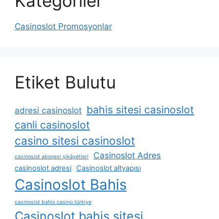
Kategoriler
Casinoslot Promosyonlar
Etiket Bulutu
bahis sitesi casinoslot
adresi casinoslot
canli casinoslot
casino sitesi casinoslot
Casinoslot Adres
casinoslot abonesi şikâyetleri
casinoslot adresi
Casinoslot altyapısı
Casinoslot Bahis
casinoslot bahis casino türkiye
Casinoslot bahis sitesi