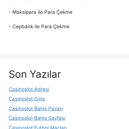
- Maksipara ile Para Çekme
- Cepbank ile Para Çekme
Son Yazılar
Casinoslot Adresi
Casinoslot Giriş
Casinoslot Bahis Pazarı
Casinoslot Bahis Sayfası
Casinoslot Futbol Maçları