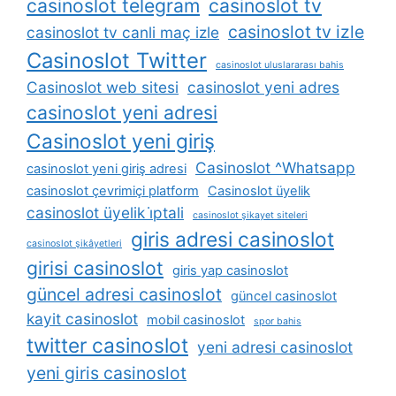
casinoslot telegram
casinoslot tv
casinoslot tv izle
casinoslot tv canli maç izle
Casinoslot Twitter
casinoslot uluslararası bahis
Casinoslot web sitesi
casinoslot yeni adres
casinoslot yeni adresi
Casinoslot yeni giriş
Casinoslot ^Whatsapp
casinoslot yeni giriş adresi
casinoslot çevrimiçi platform
Casinoslot üyelik
casinoslot üyelik i̇ptali
casinoslot şikayet siteleri
giris adresi casinoslot
casinoslot şikâyetleri
girisi casinoslot
giris yap casinoslot
güncel adresi casinoslot
güncel casinoslot
kayit casinoslot
mobil casinoslot
spor bahis
twitter casinoslot
yeni adresi casinoslot
yeni giris casinoslot