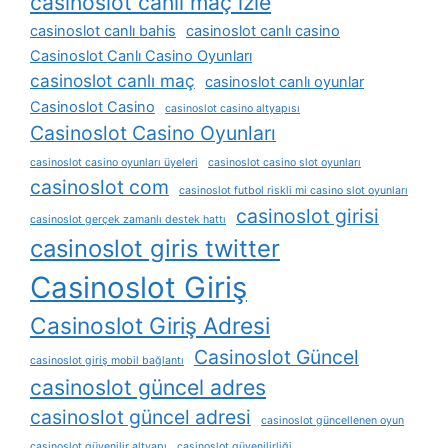
casinoslot canli maç izle
casinoslot canlı bahis
casinoslot canlı casino
Casinoslot Canlı Casino Oyunları
casinoslot canlı maç
casinoslot canlı oyunlar
Casinoslot Casino
casinoslot casino altyapısı
Casinoslot Casino Oyunları
casinoslot casino oyunları üyeleri
casinoslot casino slot oyunları
casinoslot com
casinoslot futbol riskli mi casino slot oyunları
casinoslot girisi
casinoslot gerçek zamanlı destek hattı
casinoslot giris twitter
Casinoslot Giriş
Casinoslot Giriş Adresi
Casinoslot Güncel
casinoslot giriş mobil bağlantı
casinoslot güncel adres
casinoslot güncel adresi
casinoslot güncellenen oyun
casinoslot güvenilir altyapı
casinoslot güvenilirliği