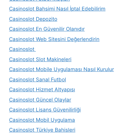
Casinoslot Bahsimi Nasıl İptal Edebilirim
Casinoslot Depozito
Casinoslot En Güvenilir Olanıdır
Casinoslot Web Sitesini Değerlendirin
Casinoslot
Casinoslot Slot Makineleri
Casinoslot Mobile Uygulaması Nasıl Kurulur
Casinoslot Sanal Futbol
Casinoslot Hizmet Altyapısı
Casinoslot Güncel Olaylar
Casinoslot Lisans Güvenilirliği
Casinoslot Mobil Uygulama
Casinoslot Türkiye Bahisleri