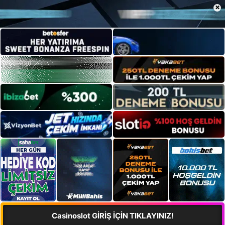
×
Casinoslot GİRİŞ İÇİN TIKLAYINIZ!