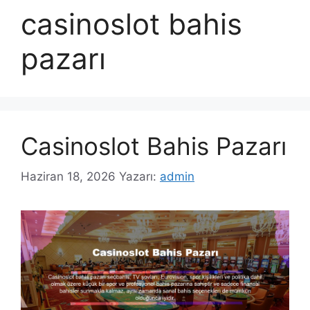
casinoslot bahis
pazarı
Casinoslot Bahis Pazarı
Haziran 18, 2026
Yazarı:
admin