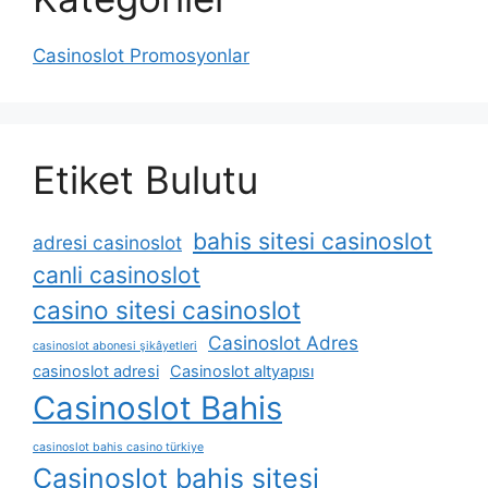
Casinoslot Promosyonlar
Etiket Bulutu
bahis sitesi casinoslot
adresi casinoslot
canli casinoslot
casino sitesi casinoslot
Casinoslot Adres
casinoslot abonesi şikâyetleri
casinoslot adresi
Casinoslot altyapısı
Casinoslot Bahis
casinoslot bahis casino türkiye
Casinoslot bahis sitesi