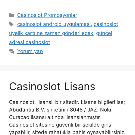
Kategoriler
Casinoslot Promosyonlar
Etiketler
casinoslot android uygulaması
,
casinoslot
üyelik kartı ne zaman gönderilecek
,
güncel
adresi casinoslot
Yorum yap
Casinoslot Lisans
Casinoslot, lisanslı bir sitedir. Lisans bilgileri ise;
Abudantia B.V. şirketinin 8048 / JAZ. Nolu
Curacao lisansı altında lisanslanmıştır.
Casinoslot sitesine güvenli bir şekilde giriş
yapabilir, sitede rahatlıkla bahis oynayabilirsiniz.