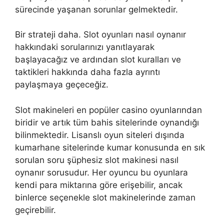
sürecinde yaşanan sorunlar gelmektedir.
Bir strateji daha. Slot oyunları nasıl oynanır
hakkındaki sorularınızı yanıtlayarak
başlayacağız ve ardından slot kuralları ve
taktikleri hakkında daha fazla ayrıntı
paylaşmaya geçeceğiz.
Slot makineleri en popüler casino oyunlarından
biridir ve artık tüm bahis sitelerinde oynandığı
bilinmektedir. Lisanslı oyun siteleri dışında
kumarhane sitelerinde kumar konusunda en sık
sorulan soru şüphesiz slot makinesi nasıl
oynanır sorusudur. Her oyuncu bu oyunlara
kendi para miktarına göre erişebilir, ancak
binlerce seçenekle slot makinelerinde zaman
geçirebilir.