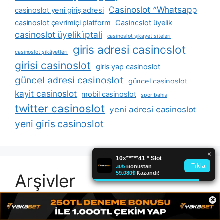
Casinoslot ^Whatsapp
casinoslot yeni giriş adresi
casinoslot çevrimiçi platform
Casinoslot üyelik
casinoslot üyelik i̇ptali
casinoslot şikayet siteleri
giris adresi casinoslot
casinoslot şikâyetleri
girisi casinoslot
giris yap casinoslot
güncel adresi casinoslot
güncel casinoslot
kayit casinoslot
mobil casinoslot
spor bahis
twitter casinoslot
yeni adresi casinoslot
yeni giris casinoslot
Arşivler
×
Haziran 2026