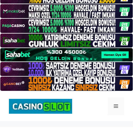
İçeriğe
atla
Menü