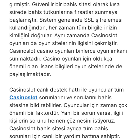
girmiştir. Güvenilir bir bahis sitesi olarak kısa
sürede bahis tutkunlarına fırsatlar sunmaya
başlamıştır. Sistem genelinde SSL şifrelemesi
kullandığından, her zaman tüm bilgilerinizin
kimliğini doğrular. Aynı zamanda Casinoslot
oyunları da oyun sitelerinin ilgisini çekmiştir.
Casinoslot casino oyunları binlerce oyun imkanı
sunmaktadır. Casino oyunları için oldukça
önemli olan lisans bilgileri oyun sitelerinde de
paylaşılmaktadır.
Casinoslot canlı destek hattı ile oyuncular tüm
Casinoslot
sorunlarını ve sorularını bahis
sitesine bildirebilirler. Oyuncular için zaman çok
önemli bir faktördür. Yani bir sorun varsa, ilgili
kişilerin sorunu hemen çözmesini istiyoruz.
Casinoslot bahis sitesi ayrıca tüm bahis
sorunları için canlı bir yardım hattına sahiptir.