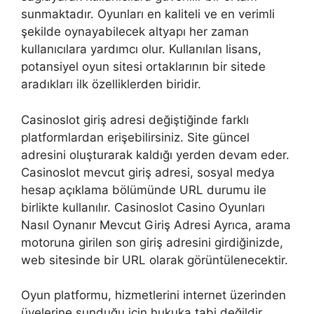
sunmaktadır. Oyunları en kaliteli ve en verimli
şekilde oynayabilecek altyapı her zaman
kullanıcılara yardımcı olur. Kullanılan lisans,
potansiyel oyun sitesi ortaklarının bir sitede
aradıkları ilk özelliklerden biridir.
Casinoslot giriş adresi değiştiğinde farklı
platformlardan erişebilirsiniz. Site güncel
adresini oluşturarak kaldığı yerden devam eder.
Casinoslot mevcut giriş adresi, sosyal medya
hesap açıklama bölümünde URL durumu ile
birlikte kullanılır. Casinoslot Casino Oyunları
Nasıl Oynanır Mevcut Giriş Adresi Ayrıca, arama
motoruna girilen son giriş adresini girdiğinizde,
web sitesinde bir URL olarak görüntülenecektir.
Oyun platformu, hizmetlerini internet üzerinden
üyelerine sunduğu için hukuka tabi değildir.