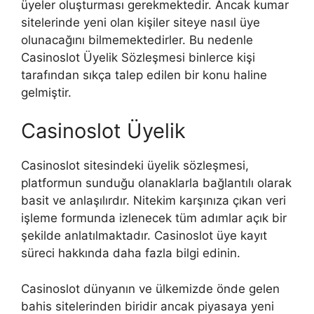
üyeler oluşturması gerekmektedir. Ancak kumar
sitelerinde yeni olan kişiler siteye nasıl üye
olunacağını bilmemektedirler. Bu nedenle
Casinoslot Üyelik Sözleşmesi binlerce kişi
tarafından sıkça talep edilen bir konu haline
gelmiştir.
Casinoslot Üyelik
Casinoslot sitesindeki üyelik sözleşmesi,
platformun sunduğu olanaklarla bağlantılı olarak
basit ve anlaşılırdır. Nitekim karşınıza çıkan veri
işleme formunda izlenecek tüm adımlar açık bir
şekilde anlatılmaktadır. Casinoslot üye kayıt
süreci hakkında daha fazla bilgi edinin.
Casinoslot dünyanın ve ülkemizde önde gelen
bahis sitelerinden biridir ancak piyasaya yeni