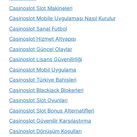
Casinoslot Slot Makineleri
Casinoslot Mobile Uygulaması Nasıl Kurulur
Casinoslot Sanal Futbol
Casinoslot Hizmet Altyapısı
Casinoslot Güncel Olaylar
Casinoslot Lisans Güvenilirliği
Casinoslot Mobil Uygulama
Casinoslot Türkiye Bahisleri
Casinoslot Blackjack Blokerleri
Casinoslot Slot Oyunları
Casinoslot Slot Bonus Alternatifleri
Casinoslot Güvenilir Karşılaştırma
Casinoslot Dönüşüm Koşulları