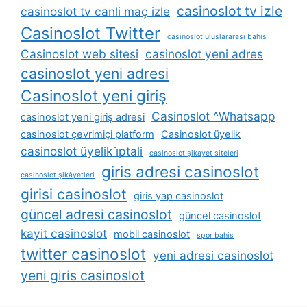
casinoslot tv izle
casinoslot tv canli maç izle
Casinoslot Twitter
casinoslot uluslararası bahis
Casinoslot web sitesi
casinoslot yeni adres
casinoslot yeni adresi
Casinoslot yeni giriş
Casinoslot ^Whatsapp
casinoslot yeni giriş adresi
casinoslot çevrimiçi platform
Casinoslot üyelik
casinoslot üyelik i̇ptali
casinoslot şikayet siteleri
giris adresi casinoslot
casinoslot şikâyetleri
girisi casinoslot
giris yap casinoslot
güncel adresi casinoslot
güncel casinoslot
kayit casinoslot
mobil casinoslot
spor bahis
twitter casinoslot
yeni adresi casinoslot
yeni giris casinoslot