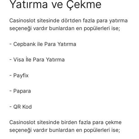
Yatırma ve Çekme
Casinoslot sitesinde dörtden fazla para yatırma
seçeneği vardır bunlardan en popülerleri ise;
- Cepbank ile Para Yatırma
- Visa İle Para Yatırma
- Payfix
- Papara
- QR Kod
Casinoslot sitesinde birden fazla para çekme
seçeneği vardır bunlardan en popülerleri ise;