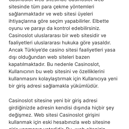
sitesinde tüm para çekme yöntemleri
sağlanmaktadır ve web sitesi üyeleri
ihtiyaçlarına göre seçim yapabilirler. Elbette
oyunu ve parayı da kontrol edebilirsiniz.
Casinoslot uluslararası bir web sitesidir ve
faaliyetleri uluslararası hukuka göre yasaldır.
Ancak Türkiye’de casino sitesi faaliyetleri yasa
dışı olduğundan web siteleri bazen
kapatılmaktadır. Bu nedenle Casinoslot,
Kullanıcının bu web sitesini ve özelliklerini
kullanmasını kolaylaştırmak için Kullanıcıya yeni
bir giriş adresi sağlamakla yükümlüdür.
Casinoslot sitesine yeni bir giriş adresi
girdiğinizde adresin kendisi dışında hiçbir şey
değişmez. Web sitesi Casinoslot girişini
kullanmak için eski hesabınızla web sitesine