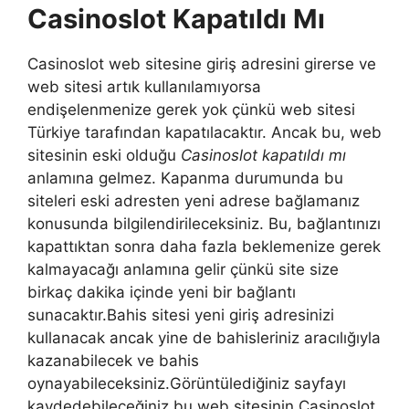
Casinoslot Kapatıldı Mı
Casinoslot web sitesine giriş adresini girerse ve
web sitesi artık kullanılamıyorsa
endişelenmenize gerek yok çünkü web sitesi
Türkiye tarafından kapatılacaktır. Ancak bu, web
sitesinin eski olduğu
Casinoslot kapatıldı mı
anlamına gelmez. Kapanma durumunda bu
siteleri eski adresten yeni adrese bağlamanız
konusunda bilgilendirileceksiniz. Bu, bağlantınızı
kapattıktan sonra daha fazla beklemenize gerek
kalmayacağı anlamına gelir çünkü site size
birkaç dakika içinde yeni bir bağlantı
sunacaktır.Bahis sitesi yeni giriş adresinizi
kullanacak ancak yine de bahisleriniz aracılığıyla
kazanabilecek ve bahis
oynayabileceksiniz.Görüntülediğiniz sayfayı
kaydedebileceğiniz bu web sitesinin Casinoslot