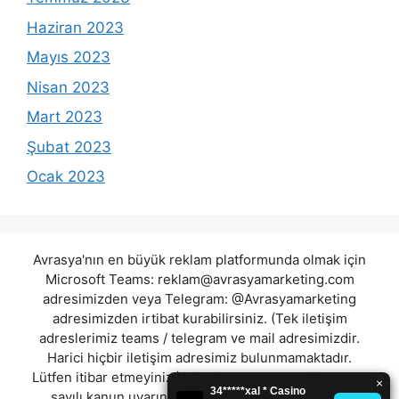
Haziran 2023
Mayıs 2023
Nisan 2023
Mart 2023
Şubat 2023
Ocak 2023
Avrasya'nın en büyük reklam platformunda olmak için
Microsoft Teams:
reklam@avrasyamarketing.com
adresimizden veya Telegram: @Avrasyamarketing
adresimizden irtibat kurabilirsiniz. (Tek iletişim
adreslerimiz teams / telegram ve mail adresimizdir.
Harici hiçbir iletişim adresimiz bulunmamaktadır.
Lütfen itibar etmeyiniz.) Türkiye yasalarına göre 7258
sayılı kanun uyarınca yasa dışı bahis oynamanın