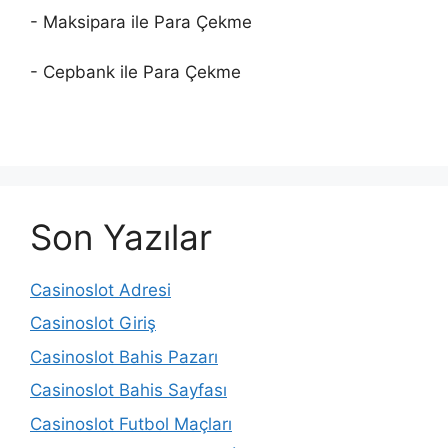
- Maksipara ile Para Çekme
- Cepbank ile Para Çekme
Son Yazılar
Casinoslot Adresi
Casinoslot Giriş
Casinoslot Bahis Pazarı
Casinoslot Bahis Sayfası
Casinoslot Futbol Maçları