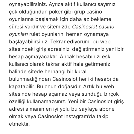
oynayabilirsiniz. Ayrıca aktif kullanıcı sayımız
çok olduğundan poker gibi grup casino
oyunlarına başlamak için daha az bekleme
süresi vardır ve sitemizde
Casinoslot casino
oyunları
rulet oyunlarını hemen oynamaya
başlayabilirsiniz. Tekrar ediyorum, bu web
sitesindeki giriş adresinizi değiştirmeniz yeni bir
hesap açmayacaktır. Ancak hesabınızı eski
kullanıcı olarak tekrar aktif hale getirmeniz
halinde sitede herhangi bir kural
bulunmadığından Casinoslot her iki hesabı da
kapatabilir. Bu onun doğasıdır. Artık bu web
sitesinde hesap açamaz veya sunduğu birçok
özelliği kullanamazsınız. Yeni bir Casinoslot giriş
adresi almanın en iyi yolu bu sayfaya abone
olmak veya Casinoslot Instagram’da takip
etmektir.