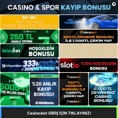
×
Casinoslot GİRİŞ İÇİN TIKLAYINIZ!