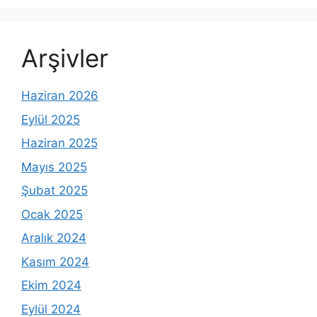
Arşivler
Haziran 2026
Eylül 2025
Haziran 2025
Mayıs 2025
Şubat 2025
Ocak 2025
Aralık 2024
Kasım 2024
Ekim 2024
Eylül 2024