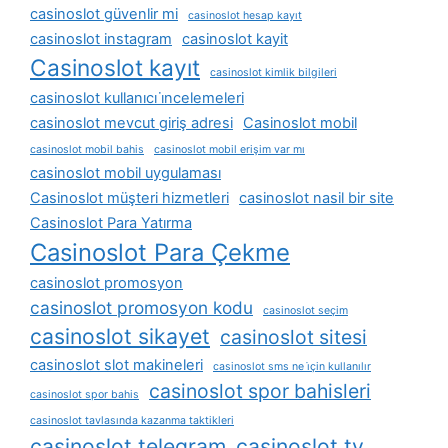
casinoslot güvenlir mi
casinoslot hesap kayıt
casinoslot instagram
casinoslot kayit
Casinoslot kayıt
casinoslot kimlik bilgileri
casinoslot kullanıcı i̇ncelemeleri
casinoslot mevcut giriş adresi
Casinoslot mobil
casinoslot mobil bahis
casinoslot mobil erişim var mı
casinoslot mobil uygulaması
Casinoslot müşteri hizmetleri
casinoslot nasil bir site
Casinoslot Para Yatırma
Casinoslot Para Çekme
casinoslot promosyon
casinoslot promosyon kodu
casinoslot seçim
casinoslot sikayet
casinoslot sitesi
casinoslot slot makineleri
casinoslot sms ne i̇çin kullanılır
casinoslot spor bahisleri
casinoslot spor bahis
casinoslot tavlasında kazanma taktikleri
casinoslot telegram
casinoslot tv