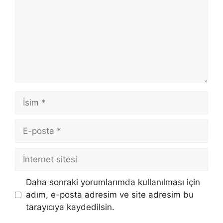
İsim
E-
posta
İnternet
sitesi
Daha sonraki yorumlarımda kullanılması için
adım, e-posta adresim ve site adresim bu
tarayıcıya kaydedilsin.