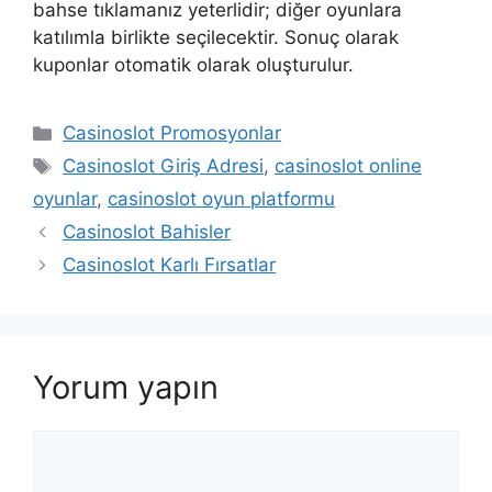
bahse tıklamanız yeterlidir; diğer oyunlara
katılımla birlikte seçilecektir. Sonuç olarak
kuponlar otomatik olarak oluşturulur.
Kategoriler
Casinoslot Promosyonlar
Etiketler
Casinoslot Giriş Adresi
,
casinoslot online
oyunlar
,
casinoslot oyun platformu
Casinoslot Bahisler
Casinoslot Karlı Fırsatlar
Yorum yapın
Yorum