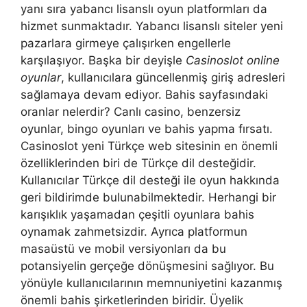
yanı sıra yabancı lisanslı oyun platformları da
hizmet sunmaktadır. Yabancı lisanslı siteler yeni
pazarlara girmeye çalışırken engellerle
karşılaşıyor. Başka bir deyişle
Casinoslot online
oyunlar
, kullanıcılara güncellenmiş giriş adresleri
sağlamaya devam ediyor. Bahis sayfasındaki
oranlar nelerdir? Canlı casino, benzersiz
oyunlar, bingo oyunları ve bahis yapma fırsatı.
Casinoslot yeni Türkçe web sitesinin en önemli
özelliklerinden biri de Türkçe dil desteğidir.
Kullanıcılar Türkçe dil desteği ile oyun hakkında
geri bildirimde bulunabilmektedir. Herhangi bir
karışıklık yaşamadan çeşitli oyunlara bahis
oynamak zahmetsizdir. Ayrıca platformun
masaüstü ve mobil versiyonları da bu
potansiyelin gerçeğe dönüşmesini sağlıyor. Bu
yönüyle kullanıcılarının memnuniyetini kazanmış
önemli bahis şirketlerinden biridir. Üyelik