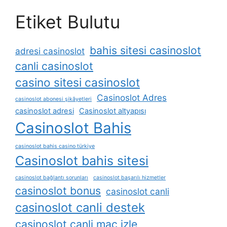
Etiket Bulutu
bahis sitesi casinoslot
adresi casinoslot
canli casinoslot
casino sitesi casinoslot
Casinoslot Adres
casinoslot abonesi şikâyetleri
casinoslot adresi
Casinoslot altyapısı
Casinoslot Bahis
casinoslot bahis casino türkiye
Casinoslot bahis sitesi
casinoslot bağlantı sorunları
casinoslot başarılı hizmetler
casinoslot bonus
casinoslot canli
casinoslot canli destek
casinoslot canli maç izle