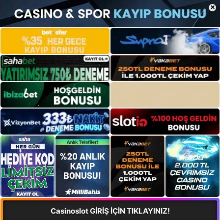
×
Casinoslot GİRİŞ İÇİN TIKLAYINIZ!