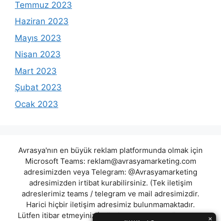
Temmuz 2023
Haziran 2023
Mayıs 2023
Nisan 2023
Mart 2023
Şubat 2023
Ocak 2023
Avrasya'nın en büyük reklam platformunda olmak için
Microsoft Teams:
reklam@avrasyamarketing.com
adresimizden veya Telegram: @Avrasyamarketing
adresimizden irtibat kurabilirsiniz. (Tek iletişim
adreslerimiz teams / telegram ve mail adresimizdir.
Harici hiçbir iletişim adresimiz bulunmamaktadır.
Lütfen itibar etmeyiniz.) Türkiye yasalarına göre 7258