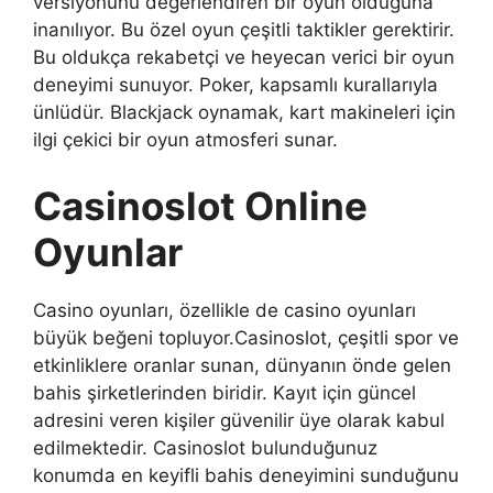
versiyonunu değerlendiren bir oyun olduğuna
inanılıyor. Bu özel oyun çeşitli taktikler gerektirir.
Bu oldukça rekabetçi ve heyecan verici bir oyun
deneyimi sunuyor. Poker, kapsamlı kurallarıyla
ünlüdür. Blackjack oynamak, kart makineleri için
ilgi çekici bir oyun atmosferi sunar.
Casinoslot Online
Oyunlar
Casino oyunları, özellikle de casino oyunları
büyük beğeni topluyor.Casinoslot, çeşitli spor ve
etkinliklere oranlar sunan, dünyanın önde gelen
bahis şirketlerinden biridir. Kayıt için güncel
adresini veren kişiler güvenilir üye olarak kabul
edilmektedir. Casinoslot bulunduğunuz
konumda en keyifli bahis deneyimini sunduğunu