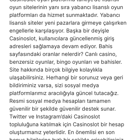
oyun sitelerinin yanı sıra yabancı lisanslı oyun
platformları da hizmet sunmaktadır. Yabancı
lisanslı siteler yeni pazarlara girmeye çalışırken
engellerle karşılaşıyor. Başka bir deyişle
Casinoslot, kullanıcılara güncellenmiş giriş
adresleri sağlamaya devam ediyor. Bahis
sayfasındaki oranlar nelerdir? Canlı casino,
benzersiz oyunlar, bingo oyunları ve bahisler.
Site hakkında birçok bilgiye kolaylıkla
ulaşabilirsiniz. Herhangi bir sorunuz veya geri
bildiriminiz varsa, sizi sosyal medya
platformlarımız aracılığıyla güncel tutacağız.
Resmi sosyal medya hesapları tamamen
güvenilir bir şekilde güvenilir destek sunar.
Twitter ve Instagram’daki Casinoslot
topluluğuna katılmak için Casinoslot bir hesap
oluşturmanız yeterlidir. En önemlisi en son