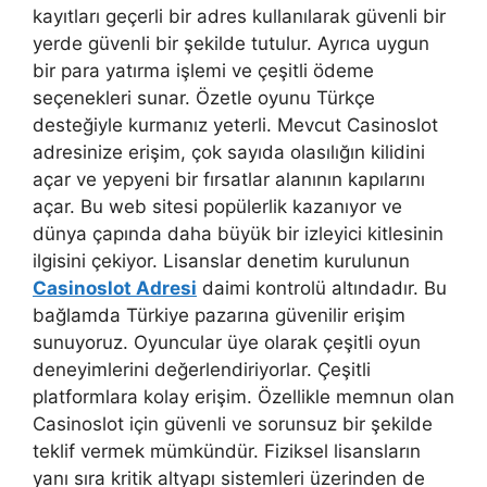
kayıtları geçerli bir adres kullanılarak güvenli bir
yerde güvenli bir şekilde tutulur. Ayrıca uygun
bir para yatırma işlemi ve çeşitli ödeme
seçenekleri sunar. Özetle oyunu Türkçe
desteğiyle kurmanız yeterli. Mevcut Casinoslot
adresinize erişim, çok sayıda olasılığın kilidini
açar ve yepyeni bir fırsatlar alanının kapılarını
açar. Bu web sitesi popülerlik kazanıyor ve
dünya çapında daha büyük bir izleyici kitlesinin
ilgisini çekiyor. Lisanslar denetim kurulunun
Casinoslot Adresi
daimi kontrolü altındadır. Bu
bağlamda Türkiye pazarına güvenilir erişim
sunuyoruz. Oyuncular üye olarak çeşitli oyun
deneyimlerini değerlendiriyorlar. Çeşitli
platformlara kolay erişim. Özellikle memnun olan
Casinoslot için güvenli ve sorunsuz bir şekilde
teklif vermek mümkündür. Fiziksel lisansların
yanı sıra kritik altyapı sistemleri üzerinden de