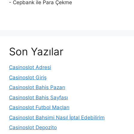
- Cepbank ile Para Çekme
Son Yazılar
Casinoslot Adresi
Casinoslot Giriş
Casinoslot Bahis Pazarı
Casinoslot Bahis Sayfası
Casinoslot Futbol Maçları
Casinoslot Bahsimi Nasıl İptal Edebilirim
Casinoslot Depozito