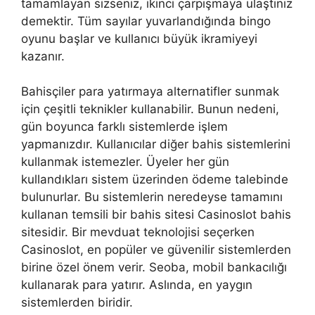
tamamlayan sizseniz, ikinci çarpışmaya ulaştınız
demektir. Tüm sayılar yuvarlandığında bingo
oyunu başlar ve kullanıcı büyük ikramiyeyi
kazanır.
Bahisçiler para yatırmaya alternatifler sunmak
için çeşitli teknikler kullanabilir. Bunun nedeni,
gün boyunca farklı sistemlerde işlem
yapmanızdır. Kullanıcılar diğer bahis sistemlerini
kullanmak istemezler. Üyeler her gün
kullandıkları sistem üzerinden ödeme talebinde
bulunurlar. Bu sistemlerin neredeyse tamamını
kullanan temsili bir bahis sitesi Casinoslot bahis
sitesidir. Bir mevduat teknolojisi seçerken
Casinoslot, en popüler ve güvenilir sistemlerden
birine özel önem verir. Seoba, mobil bankacılığı
kullanarak para yatırır. Aslında, en yaygın
sistemlerden biridir.