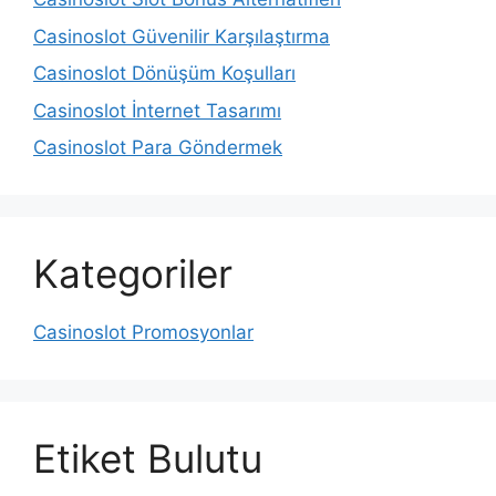
Casinoslot Güvenilir Karşılaştırma
Casinoslot Dönüşüm Koşulları
Casinoslot İnternet Tasarımı
Casinoslot Para Göndermek
Kategoriler
Casinoslot Promosyonlar
Etiket Bulutu