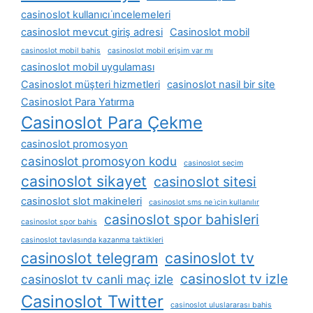
casinoslot kullanıcı i̇ncelemeleri
casinoslot mevcut giriş adresi
Casinoslot mobil
casinoslot mobil bahis
casinoslot mobil erişim var mı
casinoslot mobil uygulaması
Casinoslot müşteri hizmetleri
casinoslot nasil bir site
Casinoslot Para Yatırma
Casinoslot Para Çekme
casinoslot promosyon
casinoslot promosyon kodu
casinoslot seçim
casinoslot sikayet
casinoslot sitesi
casinoslot slot makineleri
casinoslot sms ne i̇çin kullanılır
casinoslot spor bahisleri
casinoslot spor bahis
casinoslot tavlasında kazanma taktikleri
casinoslot telegram
casinoslot tv
casinoslot tv izle
casinoslot tv canli maç izle
Casinoslot Twitter
casinoslot uluslararası bahis