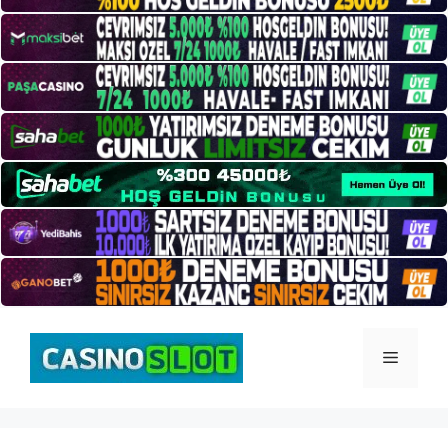
İçeriğe
atla
Menü