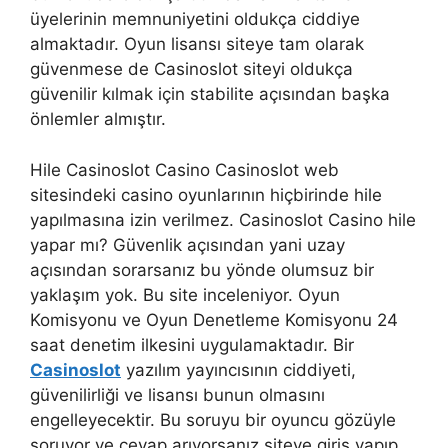
üyelerinin memnuniyetini oldukça ciddiye
almaktadır. Oyun lisansı siteye tam olarak
güvenmese de Casinoslot siteyi oldukça
güvenilir kılmak için stabilite açısından başka
önlemler almıştır.
Hile Casinoslot Casino Casinoslot web
sitesindeki casino oyunlarının hiçbirinde hile
yapılmasına izin verilmez. Casinoslot Casino hile
yapar mı? Güvenlik açısından yani uzay
açısından sorarsanız bu yönde olumsuz bir
yaklaşım yok. Bu site inceleniyor. Oyun
Komisyonu ve Oyun Denetleme Komisyonu 24
saat denetim ilkesini uygulamaktadır. Bir
Casinoslot
yazılım yayıncısının ciddiyeti,
güvenilirliği ve lisansı bunun olmasını
engelleyecektir. Bu soruyu bir oyuncu gözüyle
soruyor ve cevap arıyorsanız siteye giriş yapıp