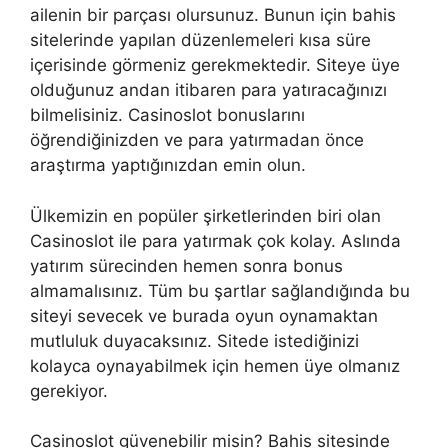
ailenin bir parçası olursunuz. Bunun için bahis
sitelerinde yapılan düzenlemeleri kısa süre
içerisinde görmeniz gerekmektedir. Siteye üye
olduğunuz andan itibaren para yatıracağınızı
bilmelisiniz. Casinoslot bonuslarını
öğrendiğinizden ve para yatırmadan önce
araştırma yaptığınızdan emin olun.
Ülkemizin en popüler şirketlerinden biri olan
Casinoslot ile para yatırmak çok kolay. Aslında
yatırım sürecinden hemen sonra bonus
almamalısınız. Tüm bu şartlar sağlandığında bu
siteyi sevecek ve burada oyun oynamaktan
mutluluk duyacaksınız. Sitede istediğinizi
kolayca oynayabilmek için hemen üye olmanız
gerekiyor.
Casinoslot güvenebilir misin? Bahis sitesinde