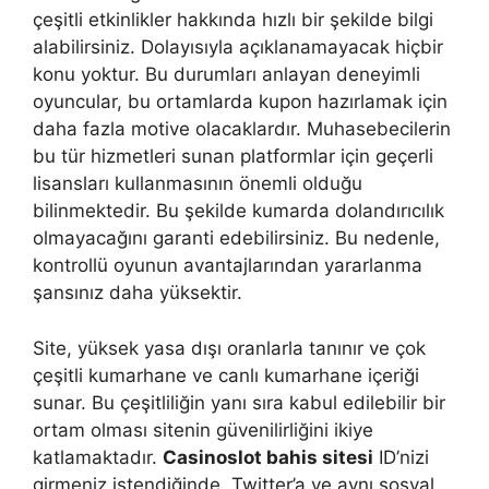
çeşitli etkinlikler hakkında hızlı bir şekilde bilgi
alabilirsiniz. Dolayısıyla açıklanamayacak hiçbir
konu yoktur. Bu durumları anlayan deneyimli
oyuncular, bu ortamlarda kupon hazırlamak için
daha fazla motive olacaklardır. Muhasebecilerin
bu tür hizmetleri sunan platformlar için geçerli
lisansları kullanmasının önemli olduğu
bilinmektedir. Bu şekilde kumarda dolandırıcılık
olmayacağını garanti edebilirsiniz. Bu nedenle,
kontrollü oyunun avantajlarından yararlanma
şansınız daha yüksektir.
Site, yüksek yasa dışı oranlarla tanınır ve çok
çeşitli kumarhane ve canlı kumarhane içeriği
sunar. Bu çeşitliliğin yanı sıra kabul edilebilir bir
ortam olması sitenin güvenilirliğini ikiye
katlamaktadır.
Casinoslot bahis sitesi
ID’nizi
girmeniz istendiğinde, Twitter’a ve aynı sosyal