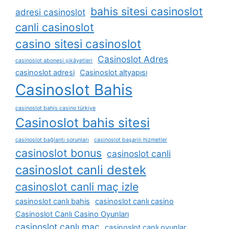
bahis sitesi casinoslot
adresi casinoslot
canli casinoslot
casino sitesi casinoslot
Casinoslot Adres
casinoslot abonesi şikâyetleri
casinoslot adresi
Casinoslot altyapısı
Casinoslot Bahis
casinoslot bahis casino türkiye
Casinoslot bahis sitesi
casinoslot bağlantı sorunları
casinoslot başarılı hizmetler
casinoslot bonus
casinoslot canli
casinoslot canli destek
casinoslot canli maç izle
casinoslot canlı bahis
casinoslot canlı casino
Casinoslot Canlı Casino Oyunları
casinoslot canlı maç
casinoslot canlı oyunlar