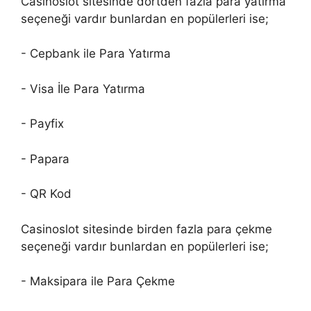
Casinoslot sitesinde dörtden fazla para yatırma
seçeneği vardır bunlardan en popülerleri ise;
- Cepbank ile Para Yatırma
- Visa İle Para Yatırma
- Payfix
- Papara
- QR Kod
Casinoslot sitesinde birden fazla para çekme
seçeneği vardır bunlardan en popülerleri ise;
- Maksipara ile Para Çekme