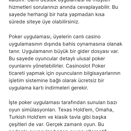
hizmetleri sorularınızı anında cevaplayabilir. Bu
sayede herhangi bir hata yapmadan kısa
sürede siteye üye olabilirsiniz.
Poker uygulaması, üyelerin canlı casino
uygulamasının dışında bahis oynamasına olanak
tanır. Uygulamanın büyük bir gider dosyası var.
Bu sayede oyuncular detaylı ulusal poker
oyunlarını yönetebilirler. Casinoslot Poker
ticareti yapmak için oyuncuların bilgisayarlarının
işletim sistemine bağlı olarak ücretsiz bir
uygulama kartı indirmeleri gerekir.
İşte poker uygulaması tarafından sunulan bazı
oyun simülasyonları. Texas Hold’em, Omaha,
Turkish Hold’em ve klasik tavla gibi başka
çeşitleri de var. Gerçek zamanlı oyun. Bu