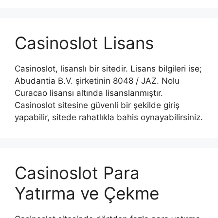
Casinoslot Lisans
Casinoslot, lisanslı bir sitedir. Lisans bilgileri ise;
Abudantia B.V. şirketinin 8048 / JAZ. Nolu
Curacao lisansı altında lisanslanmıştır.
Casinoslot sitesine güvenli bir şekilde giriş
yapabilir, sitede rahatlıkla bahis oynayabilirsiniz.
Casinoslot Para
Yatırma ve Çekme