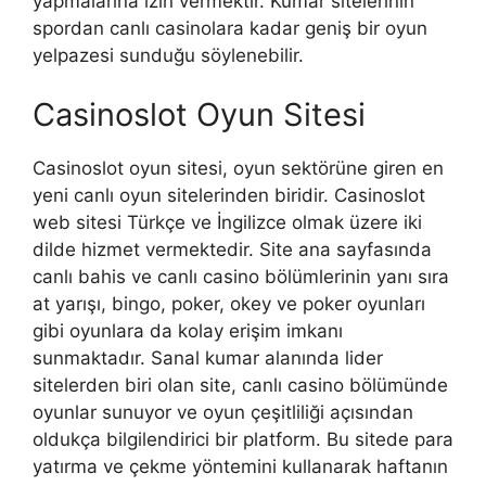
yapmalarına izin vermektir. Kumar sitelerinin
spordan canlı casinolara kadar geniş bir oyun
yelpazesi sunduğu söylenebilir.
Casinoslot Oyun Sitesi
Casinoslot oyun sitesi, oyun sektörüne giren en
yeni canlı oyun sitelerinden biridir. Casinoslot
web sitesi Türkçe ve İngilizce olmak üzere iki
dilde hizmet vermektedir. Site ana sayfasında
canlı bahis ve canlı casino bölümlerinin yanı sıra
at yarışı, bingo, poker, okey ve poker oyunları
gibi oyunlara da kolay erişim imkanı
sunmaktadır. Sanal kumar alanında lider
sitelerden biri olan site, canlı casino bölümünde
oyunlar sunuyor ve oyun çeşitliliği açısından
oldukça bilgilendirici bir platform. Bu sitede para
yatırma ve çekme yöntemini kullanarak haftanın